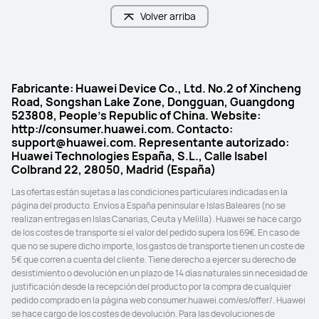
Volver arriba
Fabricante: Huawei Device Co., Ltd. No.2 of Xincheng
Road, Songshan Lake Zone, Dongguan, Guangdong
523808, People's Republic of China. Website:
http://consumer.huawei.com. Contacto:
support@huawei.com. Representante autorizado:
Huawei Technologies España, S.L., Calle Isabel
Colbrand 22, 28050, Madrid (España)
Las ofertas están sujetas a las condiciones particulares indicadas en la 
página del producto. Envíos a España peninsular e Islas Baleares (no se 
realizan entregas en Islas Canarias, Ceuta y Melilla). Huawei se hace cargo 
de los costes de transporte si el valor del pedido supera los 69€. En caso de 
que no se supere dicho importe, los gastos de transporte tienen un coste de 
5€ que corren a cuenta del cliente. Tiene derecho a ejercer su derecho de 
desistimiento o devolución en un plazo de 14 días naturales sin necesidad de 
justificación desde la recepción del producto por la compra de cualquier 
pedido comprado en la página web consumer.huawei.com/es/offer/. Huawei 
se hace cargo de los costes de devolución. Para las devoluciones de 