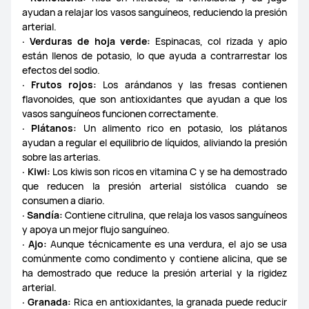
ayudan a relajar los vasos sanguíneos, reduciendo la presión
HUAWEI Vision Series
HUAWEI MateView
arterial.
· Verduras de hoja verde:
Espinacas, col rizada y apio
están llenos de potasio, lo que ayuda a contrarrestar los
HUAWEI MateView GT
HUAWEI Display 23.8”
efectos del sodio.
· Frutos rojos:
Los arándanos y las fresas contienen
flavonoides, que son antioxidantes que ayudan a que los
vasos sanguíneos funcionen correctamente.
· Plátanos:
Un alimento rico en potasio, los plátanos
Routers
Cepillos de dientes
Básculas
ayudan a regular el equilibrio de líquidos, aliviando la presión
sobre las arterias.
· Kiwi:
Los kiwis son ricos en vitamina C y se ha demostrado
que reducen la presión arterial sistólica cuando se
consumen a diario.
· Sandía:
Contiene citrulina, que relaja los vasos sanguíneos
General
Power Banks
Carcasas y fundas
y apoya un mejor flujo sanguíneo.
· Ajo:
Aunque técnicamente es una verdura, el ajo se usa
Gentle Monster Eyewear II
Huawei SuperCharge
comúnmente como condimento y contiene alicina, que se
ha demostrado que reduce la presión arterial y la rigidez
arterial.
Ring Light Case
· Granada:
Rica en antioxidantes, la granada puede reducir