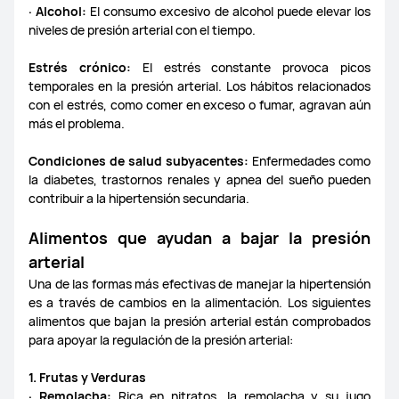
· Alcohol:
El consumo excesivo de alcohol puede elevar los
niveles de presión arterial con el tiempo.
FreeBuds Pro 3
FreeBuds 5
FreeBuds 5i
Estrés crónico:
El estrés constante provoca picos
temporales en la presión arterial. Los hábitos relacionados
con el estrés, como comer en exceso o fumar, agravan aún
más el problema.
Dudas varias
MatePad 11
MatePad Pro
Condiciones de salud subyacentes:
Enfermedades como
la diabetes, trastornos renales y apnea del sueño pueden
Matepad 11.5
MatePad 10.4 - 2022 Edition
contribuir a la hipertensión secundaria.
MatePad 10.4 - 2021 Edition
Alimentos que ayudan a bajar la presión
arterial
MatePad 10.4 - 2020 Edition
MediaPad T5
Una de las formas más efectivas de manejar la hipertensión
es a través de cambios en la alimentación. Los siguientes
alimentos que bajan la presión arterial están comprobados
MatePad T 10s
MediaPad M6
MatePad 11.5&quot; S
para apoyar la regulación de la presión arterial:
1. Frutas y Verduras
· Remolacha:
Rica en nitratos, la remolacha y su jugo