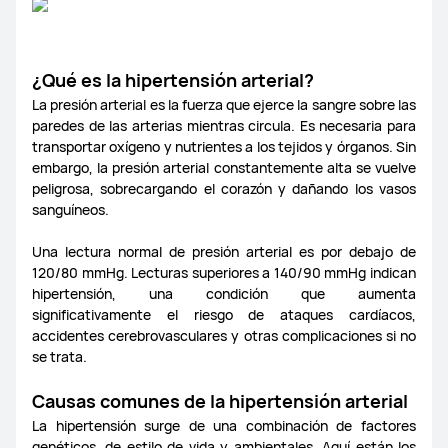
General
Debates
Gaming
Pelis + Series
Watch 3
HUAWEI Share
HUAWEI Assistant
¿Qué es la hipertensión arterial?
Viajes y Turismo
Deporte y Salud
La presión arterial es la fuerza que ejerce la sangre sobre las
paredes de las arterias mientras circula. Es necesaria para
Recetas de cocina
transportar oxígeno y nutrientes a los tejidos y órganos. Sin
Feedbacks
Windows 11
MateBook 16s
MateBook D16
embargo, la presión arterial constantemente alta se vuelve
peligrosa, sobrecargando el corazón y dañando los vasos
Accesorios PC
Matebook X Pro
Dudas varias
sanguíneos.
Una lectura normal de presión arterial es por debajo de
MateStation X
MateStation S
MateBook D16
120/80 mmHg. Lecturas superiores a 140/90 mmHg indican
hipertensión, una condición que aumenta
significativamente el riesgo de ataques cardíacos,
MateBook X Pro [2022]
MateBook X Pro [2021]
accidentes cerebrovasculares y otras complicaciones si no
se trata.
MateBook X Pro [2020]
MateBook X Pro [2019]
Causas comunes de la hipertensión arterial
La hipertensión surge de una combinación de factores
MateBook D15 [2020]
MateBook D15 [2021]
genéticos, de estilo de vida y ambientales. Aquí están los