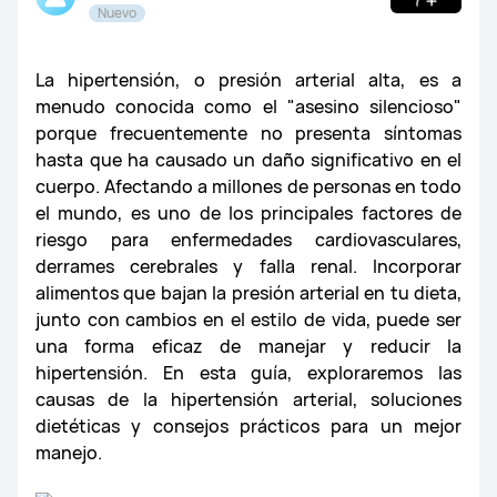
Nuevo
HUAWEI Pura 70 Series
HUAWEI Plegables Series
HMS
La hipertensión, o presión arterial alta, es a
Photo y Vídeo News
Eventos Foto y Vídeo
Noticias EMUI
Beta Tester
Actualizaciones EMUI
Galería
Noticias
menudo conocida como el "asesino silencioso"
Guías de uso
Dudas varias
porque frecuentemente no presenta síntomas
hasta que ha causado un daño significativo en el
Guías Foto y Vídeo
APPs Foto y Vídeo
Dudas varias
Health/Salud
Watchfaces
WATCH 4/Pro
Guías EMUI
Dudas EMUI
Sugerencias EMUI
Más
Noticias HMS
Qué es HMS
Reviews HMS
cuerpo. Afectando a millones de personas en todo
el mundo, es uno de los principales factores de
WATCH FIT/FIT Elegant/Special Edition/FIT 2
EMUI 11
EMUI 10
EMUI 9
Noticias
Guías de uso
Dudas varias
Developers
riesgo para enfermedades cardiovasculares,
derrames cerebrales y falla renal. Incorporar
HUAWEI Flagship News
HUAClub Madrid
WATCH D/WATCH D2
Watch Fit 3
alimentos que bajan la presión arterial en tu dieta,
junto con cambios en el estilo de vida, puede ser
una forma eficaz de manejar y reducir la
HUAClub Zona Norte
HUAClub Zona Sur
WATCH GT 3/PRO/Runner/SE
WATCH GT 2/e/Pro
MeeTime
Ai Life
My HUAWEI
Hi Vision
hipertensión. En esta guía, exploraremos las
causas de la hipertensión arterial, soluciones
HUAClub Barcelona
HUAClubs | T&C
Band 3e/4/4e/6/7/8
Band 9
Watch GT4
Hi Suite
Huawei ID
Celia
Phone Clone
dietéticas y consejos prácticos para un mejor
manejo.
Watch Buds
Watch GT
Watch Ultimate/Desing
Wallet/HUAWEI Pay
Petal Mail
Petal Clip