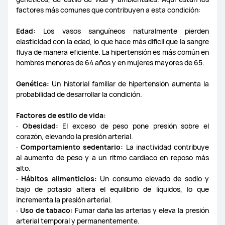
factores más comunes que contribuyen a esta condición:
MateBook 13/AMD
MateBook 14 AMD+Intel
Edad:
Los vasos sanguíneos naturalmente pierden
elasticidad con la edad, lo que hace más difícil que la sangre
MateBook 14s
MateBook 16
fluya de manera eficiente. La hipertensión es más común en
hombres menores de 64 años y en mujeres mayores de 65.
Genética:
Un historial familiar de hipertensión aumenta la
probabilidad de desarrollar la condición.
Sound Joy
FreeBuds Pro 2
FreeBuds SE
Factores de estilo de vida:
· Obesidad:
El exceso de peso pone presión sobre el
Sound/Sound X
Freebuds
FreeBuds Studio
corazón, elevando la presión arterial.
· Comportamiento sedentario:
La inactividad contribuye
al aumento de peso y a un ritmo cardíaco en reposo más
FreeLace Pro/Lite
FreeBuds 3/3i/Lite
FreeBuds 4i
alto.
· Hábitos alimenticios:
Un consumo elevado de sodio y
FreeBuds 4
FreeBuds Lipstick
FreeBuds Pro
bajo de potasio altera el equilibrio de líquidos, lo que
incrementa la presión arterial.
· Uso de tabaco:
Fumar daña las arterias y eleva la presión
HUAWEI Mini Speakers
FreeBuds 6i
FreeClip
arterial temporal y permanentemente.