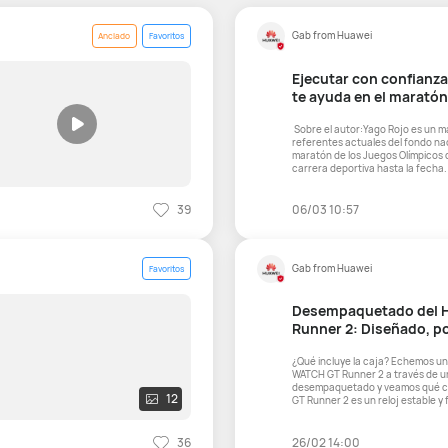
Gab from Huawei
Anclado
Favoritos
Ejecutar con confianz
te ayuda en el marató
​ Sobre el autor:Yago Rojo es un maratonista español y uno de los
referentes actuales del fondo na
maratón de los Juegos Olímpicos d
carrera deportiva hasta la fecha.
39
06/03 10:57
Gab from Huawei
Favoritos
Desempaquetado del 
Runner 2: Diseñado, po
📦⌚️
¿Qué incluye la caja? Echemos un vistazo más de cerca al HUAWEI
WATCH GT Runner 2 a través de u
desempaquetado y veamos qué contiene la c
12
GT Runner 2 es un reloj estable y
adem
36
26/02 14:00