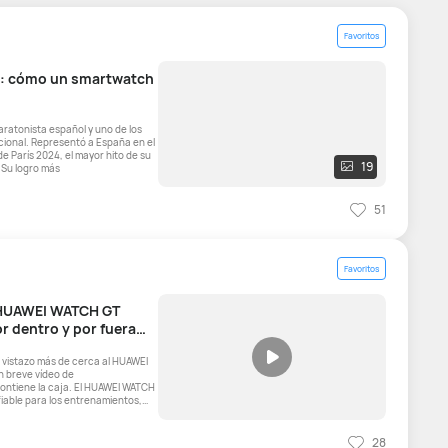
Favoritos
a: cómo un smartwatch
n
cional. Representó a España en el
e París 2024, el mayor hito de su
19
 Su logro más
51
Favoritos
HUAWEI WATCH GT
r dentro y por fuera🚀
n breve vídeo de
aja. El HUAWEI WATCH
 fiable para los entrenamientos,
28