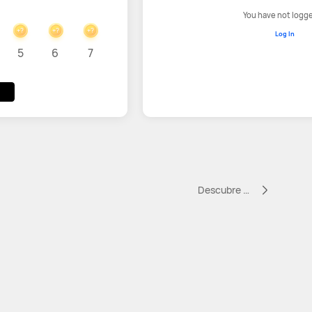
You have not logge
+?
+?
+?
Log In
5
6
7
Descubre más