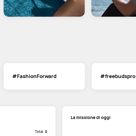
#FashionForward
#freebudspro
La missione di oggi
Total
0