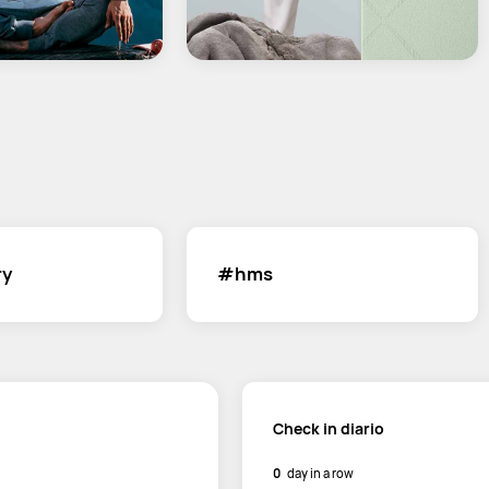
ry
#hms
Check in diario
0
day in a row