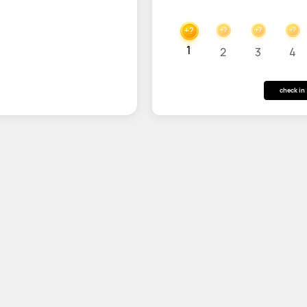
+?
+?
+?
+?
1
2
3
4
check in