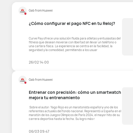
Gab from Huawei
¿Cómo configurar el pago NFC en tu Reloj?
Curve Pay ofrece una solución fluida para atletas y entusiastas del
fitness que desean moverse con libertad sin llevar un teléfono o
una cartera física. La experiencia se centra en la facilidad, la
seguridad y la comodidad, permitiendo a los usuar
26/02 14:00
Gab from Huawei
Entrenar con precisión: cómo un smartwatch
mejora tu entrenamiento
​ Sobre el autor: Yago Rojo es un maratonista español y uno de los
referentes actuales del fondo nacional. Representó a España en el
maratón de los Juegos Olímpicos de París 2024, el mayor hito de su
carrera deportiva hasta la fecha. Su logro más r
06/03 09:47