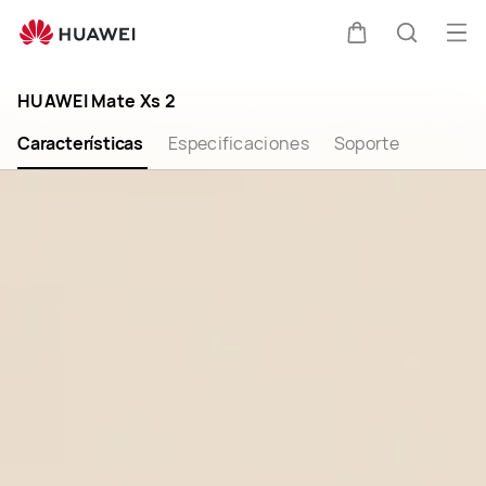
HUAWEI
Mate
Abri
Carrito
Búsque
Xs
me
Clo
2
HUAWEI Mate Xs 2
Características
Especificaciones
Soporte
Ver el vídeo