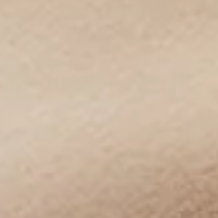
Relación de aspecto áurea:
8:7,1
Alta densidad de píxeles:
424 ppi
Tasa de refresco de la pantalla:
120 Hz
Colores auténticos:
gama de colores amplia P3,
1.070 millones de colores