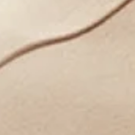
Admirable en todos los
sentidos
La pantalla plegable True-Chroma de 7,8
pulgadas
presenta 424 ppi, junto con una alta
1
resolución de 2480 × 2200
cuando se despliega,
6
por lo que los colores que produce son
auténticos y las imágenes suaves, de extremo a
extremo. La capa nanoóptica antirreflectante de
la pantalla mantiene la visión clara, incluso con
luz solar directa.