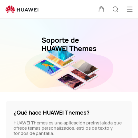
HUAWEI
Mobile
Abri
Carrito
Búsque
Services
me
Soporte de
HUAWEI Themes
¿Qué hace HUAWEI Themes?
HUAWEI Themes es una aplicación preinstalada que
ofrece temas personalizados, estilos de texto y
fondos de pantalla.