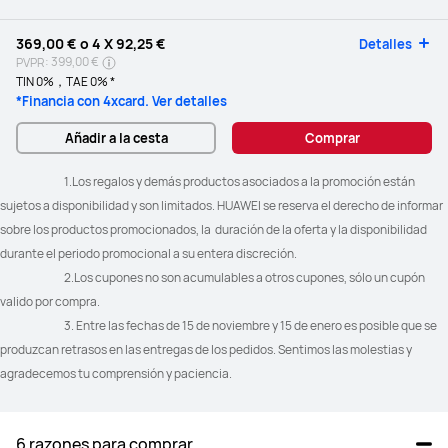
369,00 €
o 4 X
92,25 €
Detalles
399,00 €
PVPR:
TIN 0%，TAE 0% *
*Financia con 4xcard. Ver detalles
Añadir a la cesta
Comprar
				1.Los regalos y demás productos asociados a la promoción están 
sujetos a disponibilidad y son limitados. HUAWEI se reserva el derecho de informar 
sobre los productos promocionados, la  duración de la oferta y la disponibilidad 
durante el periodo promocional a su entera discreción.
				2.Los cupones no son acumulables a otros cupones, sólo un cupón 
valido por compra.
				3. Entre las fechas de 15 de noviembre y 15 de enero es posible que se 
produzcan retrasos en las entregas de los pedidos. Sentimos las molestias y 
agradecemos tu comprensión y paciencia.
6 razones para comprar