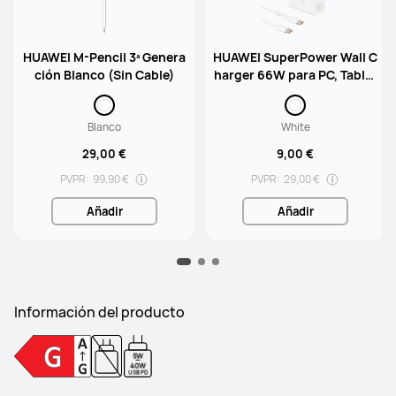
HUAWEI M-Pencil 3ª Genera
HUAWEI SuperPower Wall C
ción Blanco (Sin Cable)
harger 66W para PC, Tablet
s y Smartphones con cable
Blanco
White
29,00 €
9,00 €
PVPR:
99,90 €
PVPR:
29,00 €
Añadir
Añadir
Información del producto
5W
-
40W
USB PD