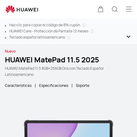
Abr
Carrito
Búsque
Haz clic para copiar el código de 8% cupón
HUAWEI Care - Protección de Pantalla 12 meses
Teclado español latinoamericano
Nuevo
HUAWEI MatePad 11.5 2025
HUAWEI MatePad 11.5 8GB+256GB Gris con Teclado Español
Latinoamericano
Características
Especificaciones
Soporte