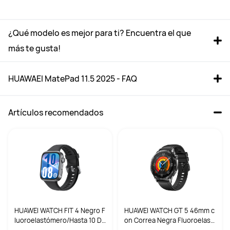
¿Qué modelo es mejor para ti? Encuentra el que 
más te gusta!
HUAWAEI MatePad 11.5 2025 - FAQ
Artículos recomendados
HUAWEI MatePad 11.5 Gris 
HUAWEI MatePad Pro 12.2 
Español Latinoamericano
12GB + 512GB Gold
Desde 369,00 €
Desde 699,00 €
PVPR:
399,00 €
PVPR:
999,00 €
HUAWEI WATCH FIT 4 Negro F
HUAWEI WATCH GT 5 46mm c
Comprar
Comprar
luoroelastómero/Hasta 10 Dí
on Correa Negra Fluoroelast
as de Batería/Conexión con
ómero