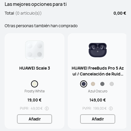
Las mejores opciones para ti
Total
(0 artículo(s))
0,00 €
Otras personas también han comprado
HUAWEI Scale 3
HUAWEI FreeBuds Pro 5 Az
ul / Cancelación de Ruido
mediante IA de Doble Moto
r / Sonido Ultrainmersivo
Frosty White
Azul Oscuro
19,00 €
149,00 €
PVPR:
49,00 €
PVPR:
199,00 €
Añadir
Añadir