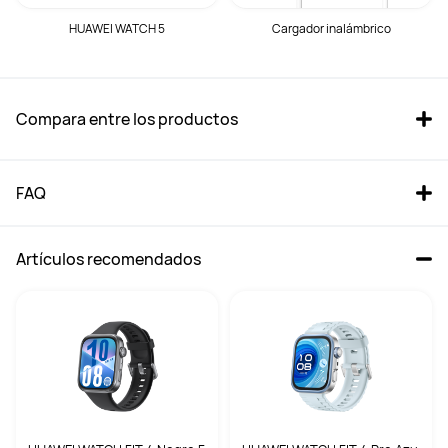
HUAWEI WATCH 5
Cargador inalámbrico
Compara entre los productos
FAQ
Artículos recomendados
HUAWEI WATCH 5 46mm Negro 
HUAWEI WATCH 4 Negro
Fluoroelastómero
Desde 269,00 €
PVPR:
449,00 €