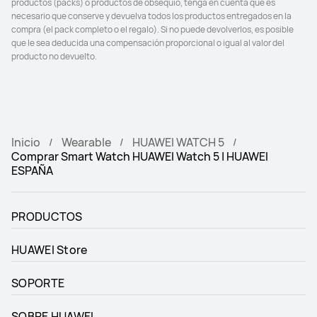
productos (packs) o productos de obsequio, tenga en cuenta que es 
Monitoreo de frecuencia 
Monitoreo de frecuencia 
necesario que conserve y devuelva todos los productos entregados en la 
cardíaca
cardíaca
compra (el pack completo o el regalo). Si no puede devolverlos, es posible 
HUAWEI TruSense mejorado
HUAWEI TruSeen™ 5.0
que le sea deducida una compensación proporcional o igual al valor del 
producto no devuelto.
Tecnología Multi-sensing X-
Tecnología Multi-sensing X-
TAP
TAP
Sí
No
One-tap Health Glance
One-tap Health Glance
Inicio
Wearable
HUAWEI WATCH 5
Comprar Smart Watch HUAWEI Watch 5 | HUAWEI
Sí
No
ESPAÑA
Health Glance
Health Glance
Sí
Sí
PRODUCTOS
Medición de SpO2 en tiempo 
Medición de SpO2 en tiempo 
HUAWEI Store
real con el dedo
real con el dedo
Sí
No
SOPORTE
Medición de la variabilidad de 
Medición de la variabilidad de 
SOBRE HUAWEI