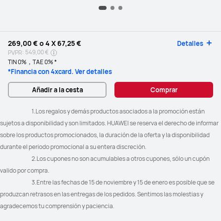
269,00 €
o 4 X
67,25 €
Detalles
549,00 €
PVPR:
TIN 0%，TAE 0% *
*Financia con 4xcard. Ver detalles
Añadir a la cesta
Comprar
				1.Los regalos y demás productos asociados a la promoción están 
sujetos a disponibilidad y son limitados. HUAWEI se reserva el derecho de informar 
sobre los productos promocionados, la duración de la oferta y la disponibilidad 
durante el periodo promocional a su entera discreción.
				2.Los cupones no son acumulables a otros cupones, sólo un cupón 
valido por compra.
				3.Entre las fechas de 15 de noviembre y 15 de enero es posible que se 
produzcan retrasos en las entregas de los pedidos. Sentimos las molestias y 
agradecemos tu comprensión y paciencia.