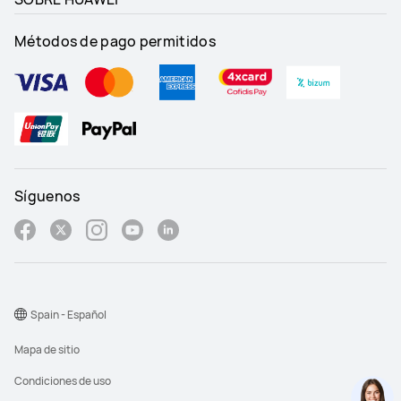
la frecuencia cardíaca (HRV)
la frecuencia cardíaca (HRV)
Sí
No
Métodos de pago permitidos
Información de salud
Información de salud
Sí
No
Síguenos
Spain - Español
Mapa de sitio
Condiciones de uso