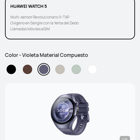
HUAWEI WATCH 5
Multi-sensor Revolucionario X-TAP
Oxígeno en Sangre con la Yema del Dedo
Llamadas Móviles eSIM
Color - Violeta Material Compuesto
1/6