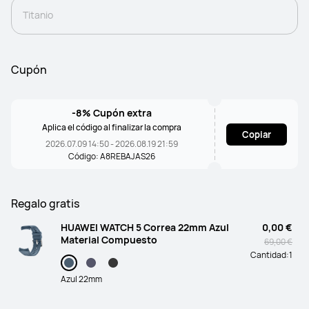
Titanio
Cupón
-8% Cupón extra
Aplica el código al finalizar la compra
Copiar
2026.07.09 14:50 - 2026.08.19 21:59
Código: A8REBAJAS26
Regalo gratis
HUAWEI WATCH 5 Correa 22mm Azul
0,00 €
Material Compuesto
69,00 €
Cantidad:
1
Azul 22mm