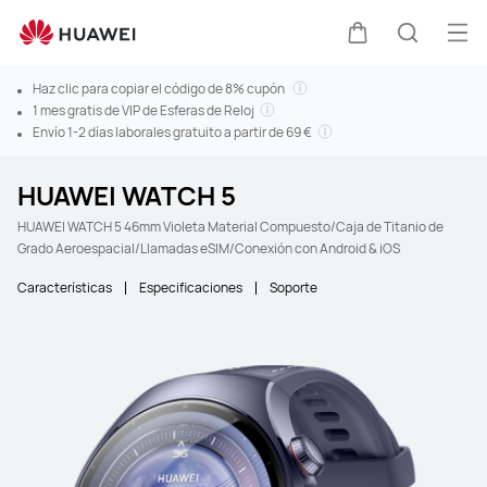
Abr
Carrito
Búsque
Haz clic para copiar el código de 8% cupón
1 mes gratis de VIP de Esferas de Reloj
Envío 1-2 días laborales gratuito a partir de 69 €
HUAWEI WATCH 5
HUAWEI WATCH 5 46mm Violeta Material Compuesto/Caja de Titanio de
Grado Aeroespacial/Llamadas eSIM/Conexión con Android & iOS
Características
Especificaciones
Soporte