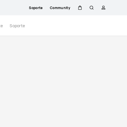
Soporte
Community
Carrito
Búsqueda
perfil
te
Soporte