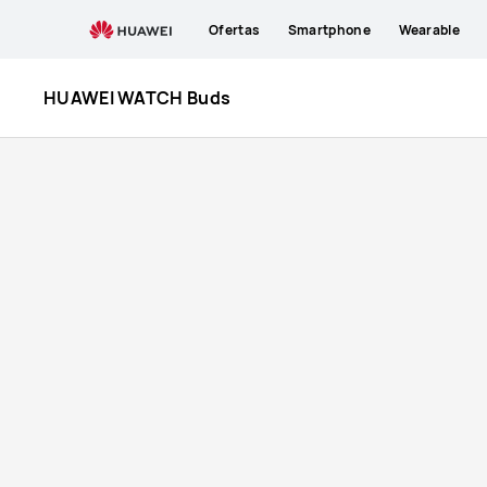
Comprar
Ofertas
Smartphone
Wearable
Reloj
HUAWEI WATCH Buds
HUAWEI
WATCH
Buds|
HUAWEI
ESPAÑA