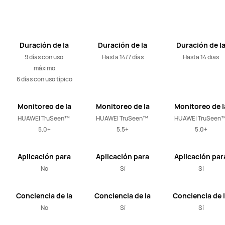
Duración de la
Duración de la
Duración de l
batería
batería
batería
9 días con uso 
Hasta 14/7 días
Hasta 14 dias
máximo

6 días con uso típico
Monitoreo de la
Monitoreo de la
Monitoreo de l
frecuencia
frecuencia
frecuencia
HUAWEI TruSeen™ 
HUAWEI TruSeen™ 
HUAWEI TruSeen™
cardiaca
cardiaca
cardiaca
5.0+
5.5+
5.0+
Aplicación para
Aplicación para
Aplicación par
estar en forma
estar en forma
estar en form
No
Sí
Sí
Conciencia de la
Conciencia de la
Conciencia de 
respiración
respiración
respiración
No
Sí
Sí
durante el sueño
durante el sueño
durante el sue