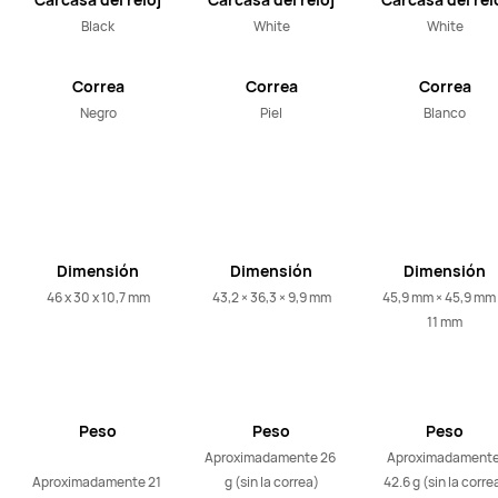
Black
White
White
Correa
Correa
Correa
Negro
Piel
Blanco
Dimensión
Dimensión
Dimensión
46 x 30 x 10,7 mm
43,2 × 36,3 × 9,9 mm
45,9 mm × 45,9 mm 
11 mm
Peso
Peso
Peso
Aproximadamente 26 
Aproximadamente
Aproximadamente 21 
g (sin la correa)
42.6 g (sin la corre