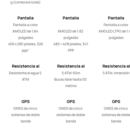
g (correa excluida)
Pantalla
Pantalla
Pantalla
Pantalla a color 
Pantalla a color 
AMOLED de 1,64 
AMOLED de 1,82 
AMOLED LTPO de 1,4
pulgadas

pulgadas

pulgadas
456 x 280 píxeles, 326 
480 × 408 píxeles, 347 
ppp"
PPP
Resistencia al
Resistencia al
Resistencia al
agua
agua
agua
Resistente al agua 5 
5 ATM-50m

5 ATM, inmersión
ATM
Buceo libre hasta 50 
metros
GPS
GPS
GPS
GNSS de cinco 
GNSS de cinco 
GNSS de cinco 
sistemas de doble 
sistemas de doble 
sistemas de doble
banda
banda
banda