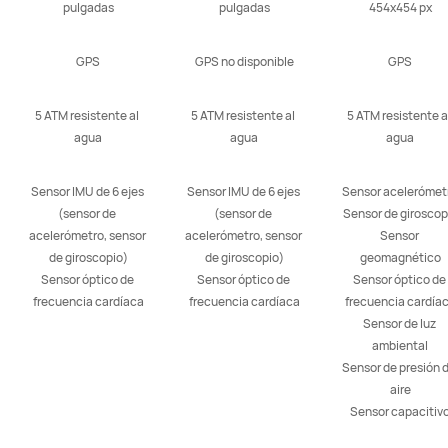
pulgadas
pulgadas
454x454 px
GPS
GPS no disponible
GPS
5 ATM resistente al 
5 ATM resistente al 
5 ATM resistente al
agua
agua
agua
Sensor IMU de 6 ejes 
Sensor IMU de 6 ejes 
Sensor acelerómetr
(sensor de 
(sensor de 
Sensor de giroscopi
acelerómetro, sensor 
acelerómetro, sensor 
Sensor 
de giroscopio)

de giroscopio)

geomagnético

Sensor óptico de 
Sensor óptico de 
Sensor óptico de 
frecuencia cardíaca
frecuencia cardíaca
frecuencia cardíac
Sensor de luz 
ambiental

Sensor de presión d
aire

Sensor capacitiv