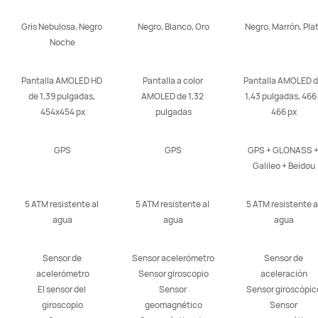
Gris Nebulosa, Negro 
Negro, Blanco, Oro
Negro, Marrón, Pla
Noche
Pantalla AMOLED HD 
Pantalla a color 
Pantalla AMOLED d
de 1,39 pulgadas, 
AMOLED de 1,32 
1,43 pulgadas, 466 
454x454 px
pulgadas
466 px
GPS
GPS
GPS + GLONASS +
Galileo + Beidou
5 ATM resistente al 
5 ATM resistente al 
5 ATM resistente al
agua
agua
agua
Sensor de 
Sensor acelerómetro

Sensor de 
acelerómetro

Sensor giroscopio

aceleración

El sensor del 
Sensor 
Sensor giroscópico
giroscopio

geomagnético

Sensor 