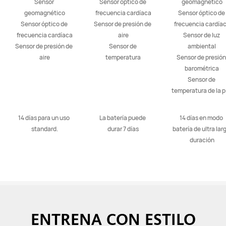
Sensor 
Sensor óptico de 
geomagnético

geomagnético

frecuencia cardíaca

Sensor óptico de 
Sensor óptico de 
Sensor de presión de 
frecuencia cardíac
frecuencia cardíaca

aire

Sensor de luz 
Sensor de presión de 
Sensor de 
ambiental

aire
temperatura
Sensor de presión 
barométrica

Sensor de 
temperatura de la p
14 días para un uso 
La batería puede 
14 días en modo 
standard.
durar 7 días
batería de ultra larg
duración
ENTRENA CON ESTILO