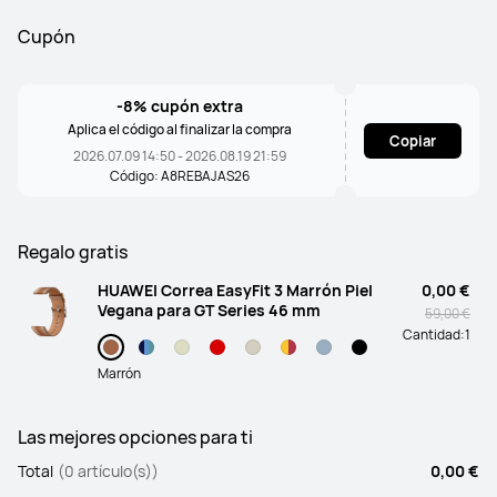
Cupón
-8% cupón extra
Aplica el código al finalizar la compra
Copiar
2026.07.09 14:50 - 2026.08.19 21:59
Código: A8REBAJAS26
Regalo gratis
HUAWEI Correa EasyFit 3 Marrón Piel
0,00 €
Vegana para GT Series 46 mm
59,00 €
Cantidad:
1
Marrón
Las mejores opciones para ti
Total
(0 artículo(s))
0,00 €