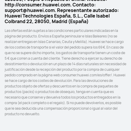
http://consumer.huawei.com. Contacto:
support@huawei.com. Representante autorizado:
Huawei Technologies España, S.L., Calle Isabel
Colbrand 22, 28050, Madrid (España)
Las ofertas están sujetas a las condiciones particulares indicadas en la 
página del producto. Envíos a España peninsular e Islas Baleares (no se 
realizan entregas en Islas Canarias, Ceuta y Melilla). Huawei se hace cargo 
de los costes de transporte si el valor del pedido supera los 69 €. En caso de 
que no se supere dicho importe, los gastos de transporte tienen un coste de 
5 € que corren a cuenta del cliente. Tiene derecho a ejercer su derecho de 
desistimiento o devolución en un plazo de 14 días naturales sin necesidad de 
justificación desde la recepción del producto por la compra de cualquier 
pedido comprado en la página web consumer.huawei.com/es/offer/. Huawei 
se hace cargo de los costes de devolución. Para las devoluciones de 
productos objeto de ofertas y descuentos en la compra de paquetes de 
productos (packs) o productos de obsequio, tenga en cuenta que es 
necesario que conserve y devuelva todos los productos entregados en la 
compra (el pack completo o el regalo). Si no puede devolverlos, es posible 
que le sea deducida una compensación proporcional o igual al valor del 
producto no devuelto.