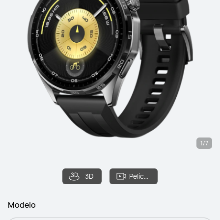
1/7
3D
Película
Modelo