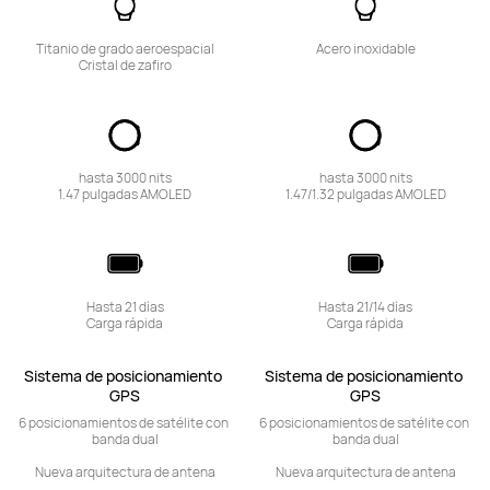
Titanio de grado aeroespacial

Acero inoxidable
Cristal de zafiro
hasta 3000 nits

hasta 3000 nits

1.47 pulgadas AMOLED
1.47/1.32 pulgadas AMOLED
Hasta 21 días

Hasta 21/14 días

Carga rápida
Carga rápida
Sistema de posicionamiento 
Sistema de posicionamiento 
GPS
GPS
6 posicionamientos de satélite con 
6 posicionamientos de satélite con 
banda dual

banda dual

Nueva arquitectura de antena
Nueva arquitectura de antena