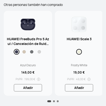
Otras personas también han comprado
HUAWEI FreeBuds Pro 5 Az
HUAWEI Scale 3
ul / Cancelación de Ruido
mediante IA de Doble Moto
r / Sonido Ultrainmersivo
Azul Oscuro
Frosty White
149,00 €
19,00 €
PVPR:
199,00 €
PVPR:
49,00 €
Añadir
Añadir