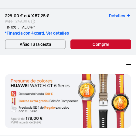
229,00 €
o 4 X
57,25 €
Detalles
249,00 €
PVPR:
TIN 0%，TAE 0% *
*Financia con 4xcard. Ver detalles
Añadir a la cesta
Comprar