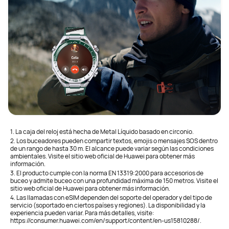
1. La caja del reloj está hecha de Metal Líquido basado en circonio.
2. Los buceadores pueden compartir textos, emojis o mensajes SOS dentro
de un rango de hasta 30 m. El alcance puede variar según las condiciones
ambientales. Visite el sitio web oficial de Huawei para obtener más
información.
3. El producto cumple con la norma EN 13319:2000 para accesorios de
buceo y admite buceo con una profundidad máxima de 150 metros. Visite el
sitio web oficial de Huawei para obtener más información.
4. Las llamadas con eSIM dependen del soporte del operador y del tipo de
servicio (soportado en ciertos países y regiones). La disponibilidad y la
experiencia pueden variar. Para más detalles, visite:
https://consumer.huawei.com/en/support/content/en-us15810288/.