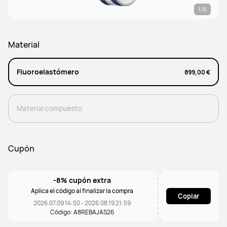
1/6
Material
Fluoroelastómero
899,00 €
Material compuesto
Cupón
-8% cupón extra
Aplica el código al finalizar la compra
Copiar
2026.07.09 14:50 - 2026.08.19 21:59
Código: A8REBAJAS26