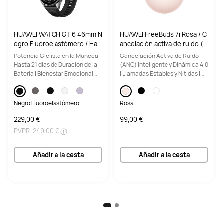
Desde 799,00 €
PVPR:
899,00 €
HUAWEI WATCH GT 6 46mm N
HUAWEI FreeBuds 7i Rosa / C
Comprar
Comprar
egro Fluoroelastómero / Has
ancelación activa de ruido (A
ta 21 Días de Duración de la B
NC) inteligente
Potencia Ciclista en la Muñeca |
Cancelación Activa de Ruido
atería / Conexión con Androi
Hasta 21 días de Duración de la
(ANC) Inteligente y Dinámica 4.0
d & iOS
Batería | Bienestar Emocional
| Llamadas Estables y Nítidas |
Material
Material
Multidimensional
Audio Espacial
Metal Líquido a base de Circonio 
Metal Líquido a base de Circonio
con Revestimiento Duro
Negro Fluoroelastómero
Rosa
229,00 €
99,00 €
Cristal de zafiro
Cristal de zafiro
PVPR:
249,00 €
Pantalla
Pantalla
Añadir a la cesta
Añadir a la cesta
AMOLED de 1,5 pulgadas
AMOLED de 1,5 pulgadas
Hasta 3500 nits
Hasta 2000 nits
Característica inteligente
Característica inteligente