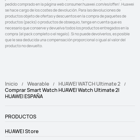
pedido comprado en la página web consumer.huawei.com/es/offer/. Huawei 
se hace cargo de los costes de devolución. Para las devoluciones de 
Expedición al aire libre con Mapas a 
Expedición al aire libre
productos objeto de ofertas y descuentos en la compra de paquetes de 
Todo Color En Línea y Sin Conexión
productos (packs) o productos de obsequio, tenga en cuenta que es 
necesario que conserve y devuelva todos los productos entregados en la 
Mapa de más de 1500 campos de 
Mapa de más de 1500 campos de 
compra (el pack completo o el regalo). Si no puede devolverlos, es posible 
golf en todo el mundo
golf en todo el mundo
que le sea deducida una compensación proporcional o igual al valor del 
producto no devuelto.
Más de 100 modos deportivos, 
Más de 100 modos deportivos, 
incluidos trail running y ciclismo
incluidos trail running y ciclismo
Monitoreo de Salud
Monitoreo de Salud
Inicio
Detección precisa de salud X-Tap
Wearable
HUAWEI WATCH Ultimate 2
-
Comprar Smart Watch HUAWEI Watch Ultimate 2|
HUAWEI ESPAÑA
PRODUCTOS
HUAWEI Store