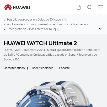
Abr
Carrito
Búsque
Haz clic para copiar el código de 8% cupón
Azul y verde: con una correa extra de titanio incluida en la caja
1 mes gratis de VIP de Esferas de Reloj
HUAWEI WATCH Ultimate 2
HUAWEI WATCH Ultimate 2 Azul / Metal Líquido Ultraresistente con Cristal
de Zafiro / Comunicación Subacuática basada en Sonar / Tecnología de
Buceo a 150 m
Características
Especificaciones
Soporte