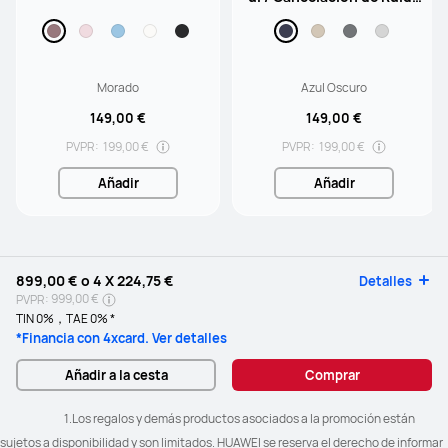
mediante IA de Doble Moto
r / Sonido Ultrainmersivo
Morado
Azul Oscuro
149,00 €
149,00 €
PVPR:
199,00 €
PVPR:
199,00 €
Añadir
Añadir
899,00 €
o 4 X
224,75 €
Detalles
999,00 €
PVPR:
TIN 0%，TAE 0% *
*Financia con 4xcard. Ver detalles
Añadir a la cesta
Comprar
				1.Los regalos y demás productos asociados a la promoción están 
sujetos a disponibilidad y son limitados. HUAWEI se reserva el derecho de informar 