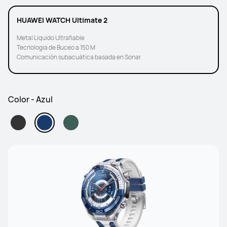
HUAWEI WATCH Ultimate 2
Metal Líquido Ultrafiable
Tecnología de Buceo a 150 M
Comunicación subacuática basada en Sonar
Color - Azul