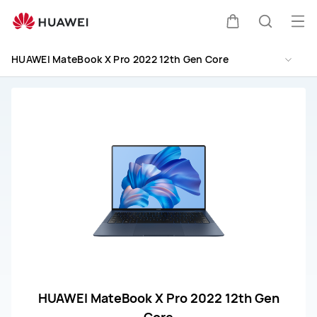
HUAWEI
MateBook
Apr
Carrello
Ricerca
X
il
Pro
HUAWEI MateBook X Pro 2022 12th Gen Core
me
2022
12th
Gen
Core
Supporto
HUAWEI MateBook X Pro 2022 12th Gen
Core