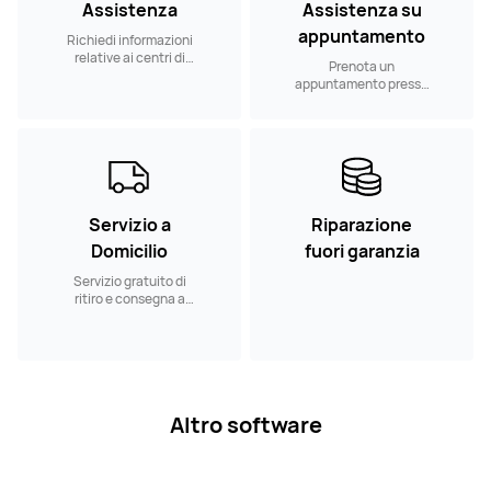
Assistenza
Assistenza su
appuntamento
Richiedi informazioni
relative ai centri di
Prenota un
assistenza nelle
appuntamento presso
vicinanze.
un nostro Centro
Assistenza
Autorizzato
Servizio a
Riparazione
Domicilio
fuori garanzia
Servizio gratuito di
ritiro e consegna a
domicilio
Altro software