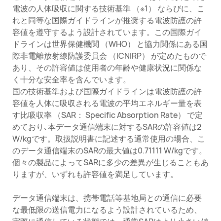
電波の人体吸収に関する技術基準 （※1） ならびに、こ
れと同等な国際ガイドラインが推奨する電波防護の許
容値を遵守するよう設計されています。この国際ガイ
ドラインは世界保健機関 （WHO） と協力関係にある国
際非電離放射線防護委員会 （ICNIRP） が定めたもので
あり、その許容値は使用者の年齢や健康状況に関係な
く十分な安全率を含んでいます。
国の技術基準および国際ガイドラインは電波防護の許
容値を人体に吸収される電波の平均エネルギー量を表
す比吸収率 （SAR： Specific Absorption Rate） で定
めており､本データ通信端末に対するSARの許容値は2
W/kgです。取扱説明書に記述する通常使用の場合、こ
のデータ通信端末のSARの最大値は0.71111 W/kgです。
個々の製品によってSARに多少の差異が生じることもあ
りますが、いずれも許容値を満足しています。
データ通信端末は、携帯電話等基地局との通信に必要
な最低限の送信電力になるよう設計されているため、