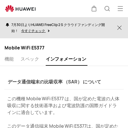
information
オ
カ
検
ー
7月30日よりHUAWEI FreeClip 2 S クラウドファンディング開
プ
Clo
始！
今すぐチェック
ー
索
ン
メ
Mobile WiFi E5377
ト
ニ
機能
スペック
インフォメーション
ュ
ー
データ通信端末の比吸収率 （SAR） について
この機種 Mobile WiFi E5377 は、国が定めた電波の人体
吸収に関する技術基準および電波防護の国際ガイドラ
インに適合しています。
このデータ通信端末 Mobile WiFi E5377は、国が定めた