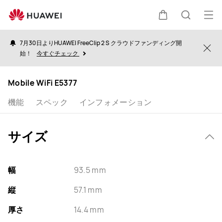
specs
オ
カ
検
ー
7月30日よりHUAWEI FreeClip 2 S クラウドファンディング開
プ
Clo
始！
今すぐチェック
ー
索
ン
メ
Mobile WiFi E5377
ト
ニ
機能
スペック
インフォメーション
ュ
ー
サイズ
幅
93.5 mm
縦
57.1 mm
厚さ
14.4 mm