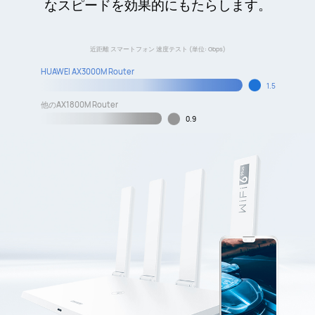
なスピードを効果的にもたらします。
近距離 スマートフォン 速度テスト (単位: Gbps)
HUAWEI AX3000M Router
1.5
他のAX1800M Router
0.9