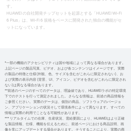
す。
HUAWEI の自社開発チップセットを起源とする「HUAWEI Wi-Fi
6 Plus」は、Wi-Fi 6 規格をベースに開発された独自の機能がセ
ットになっています。
*一部の機能のアクセシビリティは国や地域によって異なる場合があります。
上記ページの製品写真、ビデオ、および各コンテンツはイメージです。 実際
の製品の特徴と仕様(外観、色、サイズを含むがこれらに限定されない)、お
よび実際の表示内容 (背景、UI、アイコン、ビデオを含むがこれらに限定され
ない)は異なる場合があります。
**前述のページのすべてのデータは、理論値であり、HUAWEIラボの特定環境
下でのテストを行って測定されました。 さらなる情報は、前述の商品情報を
ご参照ください。 実際のデータは、個別の商品、ソフトウェアのバージョ
ン、アプリケーションの状況そして環境条件によって異なります。 すべての
情報は実際の利用でことなる可能性があります。
*** リアルタイムでの在庫、生産状況、需給要因により、HUAWEIはより正確
な製品情報、仕様、機能を伝えるために、前述ページにおける商品説明、画
像を常にアップデートする場合があります。 そうすることにより、実際の商