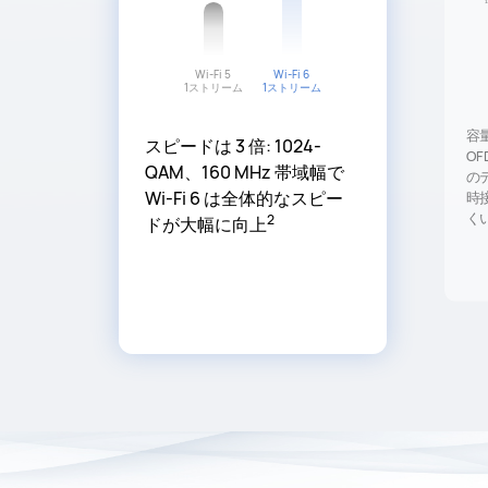
Wi-Fi 5
Wi-Fi 6
1ストリーム
1ストリーム
容量は
スピードは 3 倍: 1024-
OF
QAM、160 MHz 帯域幅で
の
Wi-Fi 6 は全体的なスピー
時
く
2
ドが大幅に向上