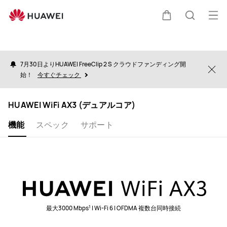
オ
HUAWEI
カ
検
ー
WiFi
AX3
プ
ー
索
(デ
7月30日よりHUAWEI FreeClip 2 S クラウドファンディング開
ン
Clo
ュ
始！
今すぐチェック
メ
ア
ト
ニ
ル
HUAWEI WiFi AX3 (デュアルコア)
コ
ュ
ア)
機能
スペック
サポート
ー
1
最大3000 Mbps
| Wi-Fi 6 | OFDMA 複数台同時接続