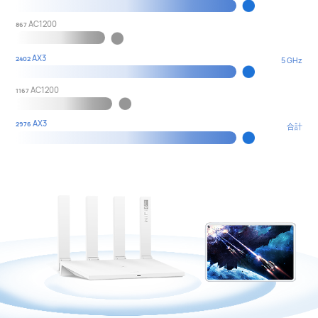
AC1200
867
AX3
2402
5 GHz
AC1200
1167
AX3
2976
合計