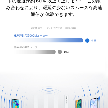
トの速度が約 60％ 以上向上します
。 この組
み合わせにより、遅延の少ないスムーズな高速
通信が 体験できます。
近距離 スマートフォン 速度テスト (単位: Gbps)
HUAWEI AX3000M ルーター
0.91
他 AC1200M ルーター
0.55