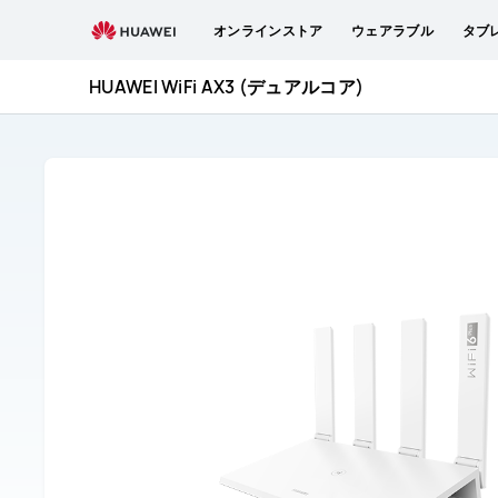
HUAWEI
オンラインストア
ウェアラブル
タブ
WiFi
AX3
HUAWEI WiFi AX3 (デュアルコア)
取
扱
説
明
書
と
サ
ー
ビ
ス