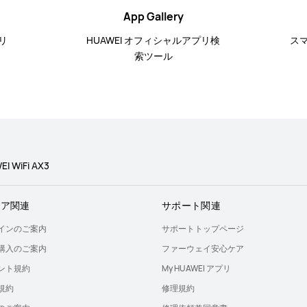
App Gallery
リ
HUAWEI オフィシャルアプリ検
ス
索ツール
I WiFi AX3
トア関連
サポート関連
インのご案内
サポートトップページ
購入のご案内
ファーウェイ安心ケア
ント規約
My HUAWEI アプリ
規約
修理規約