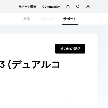
サポート関連
Community
カ
検
プ
機能
スペック
サポート
ー
索
ロ
ト
フ
その他の製品
ァ
AX3 (デュアルコ
イ
ル