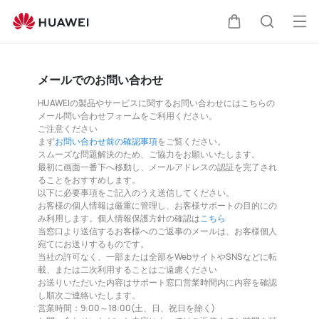
オ
カ
検
ー
プ
メールでのお問い合わせ
ー
索
ン
HUAWEIの製品やサービスに関するお問い合わせにはこちらの
メ
メール問い合わせフォームをご利用ください。
ト
ご注意ください
ニ
まず
お問い合わせ前の確認事項
をご覧ください。
スムーズな問題解決のため、ご協力をお願いいたします。
ュ
最初に画面一番下へ移動し、メールアドレスの認証を完了され
ることをおすすめします。
ー
以下に必要事項をご記入のうえ送信してください。
お客様の個人情報は厳重に管理し、お客様サポートの目的にの
み利用します。個人情報保護方針の確認は
こちら
当窓口より送信するお客様へのご返事のメールは、お客様個人
宛てにお送りするものです。
当社の許可なく、一部または全部をWebサイトやSNSなどに転
載、または二次利用することはご遠慮ください
お送りいただいた内容はサポート窓口営業時間内に内容を確認
し順次ご連絡いたします。
営業時間：9:00～18:00(土、日、祝日を除く)