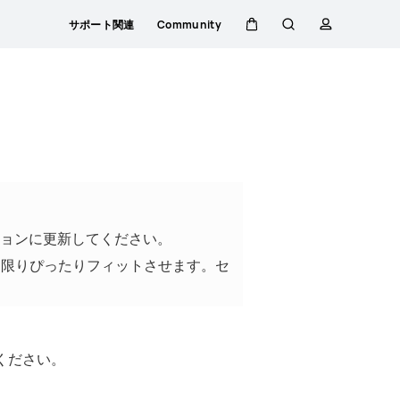
サポート関連
Community
カ
検
プ
ー
索
ロ
ト
フ
ァ
ョンに更新してください。
イ
な限りぴったりフィットさせます。セ
ル
ください。