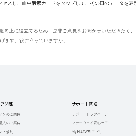
クセスし、
血中酸素
カードをタップして、その日のデータを表
足度向上に役立てるため、是非ご意見をお聞かせいただきたく、
げます。役に立っていますか。
トア関連
サポート関連
インのご案内
サポートトップページ
購入のご案内
ファーウェイ安心ケア
ント規約
My HUAWEI アプリ