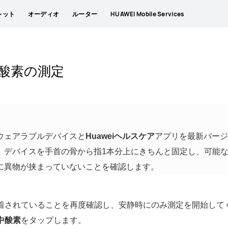
レット
オーディオ
ルーター
HUAWEI Mobile Services
中酸素の測定
ウェアラブルデバイスと
Huaweiヘルスケア
アプリを最新バージ
、デバイスを手首の骨から指1本分上にきちんと固定し、可能
に異物が挟まっていないことを確認します。
着されていることを再度確認し、安静時にのみ測定を開始して
中酸素
をタップします。