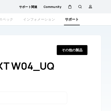
サポート関連
Community
カ
検
プ
スペック
インフォメーション
サポート
ー
索
ロ
ト
フ
その他の製品
ァ
EXT W04_UQ
イ
ル