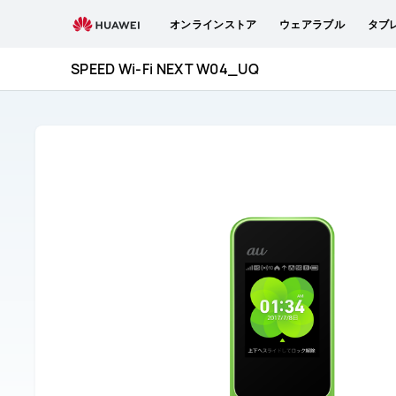
SPEED
オンラインストア
ウェアラブル
タブ
Wi-
Fi
SPEED Wi-Fi NEXT W04_UQ
NEXT
W04_UQ
取
扱
説
明
書
と
サ
ー
ビ
ス