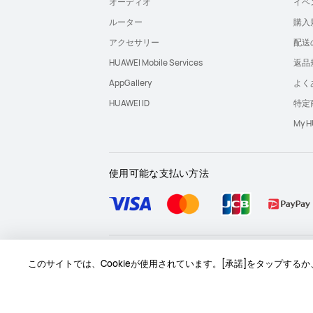
オーディオ
イベ
ルーター
購入
アクセサリー
配送
HUAWEI Mobile Services
返品
AppGallery
よく
HUAWEI ID
特定
My
使用可能な支払い方法
サイトマップ
問い合わせ
利用規約
個人情
このサイトでは、Cookieが使用されています。[承諾]をタップす
Copyright © 1998-2026 Huawei Device Co., Ltd. All rig