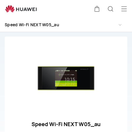
Speed
Wi-
オ
カ
検
Fi
ー
NEXT
Speed Wi-Fi NEXT W05_au
プ
W05_au
ー
索
取
ン
扱
メ
ト
説
ニ
明
ュ
書
と
ー
サ
ー
ビ
ス
Speed Wi-Fi NEXT W05_au