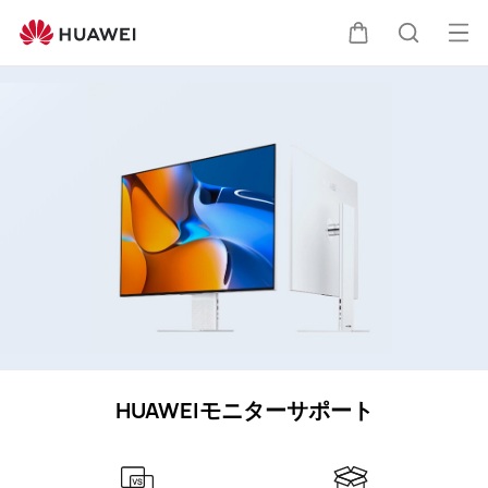
HUAWEI
モ
オ
カ
検
ニ
ー
タ
プ
ー
ー
索
サ
ン
ポ
メ
ト
ー
ニ
ト
ュ
ー
HUAWEIモニターサポート