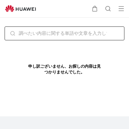
HUAWEI
サ
オ
カ
検
ポ
ー
ー
プ
ト
ー
索
ン
メ
ト
ニ
ュ
申し訳ございません、お探しの内容は見
つかりませんでした。
ー