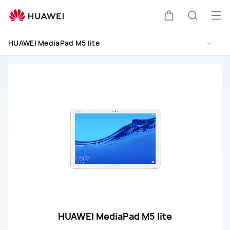
HUAWEI
MediaPad
オ
カ
検
M5
ー
lite
HUAWEI MediaPad M5 lite
プ
取
ー
索
扱
ン
説
メ
ト
明
ニ
書
ュ
と
サ
ー
ー
ビ
ス
HUAWEI MediaPad M5 lite