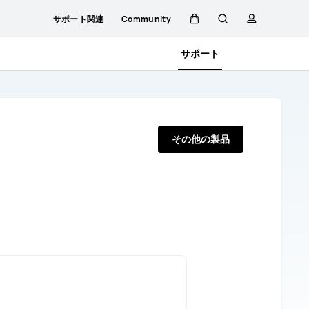
サポート関連
Community
カ
検
プ
サポート
ー
索
ロ
ト
フ
その他の製品
ァ
イ
ル