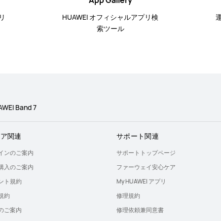
App Gallery
リ
HUAWEI オフィシャルアプリ検
索ツール
WEI Band 7
トア関連
サポート関連
インのご案内
サポートトップページ
購入のご案内
ファーウェイ安心ケア
ント規約
My HUAWEI アプリ
規約
修理規約
のご案内
修理依頼兼同意書