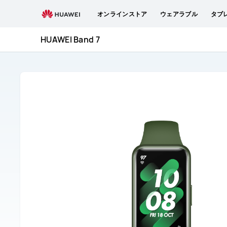
HUAWEI
オンラインストア
ウェアラブル
タブ
Band
7
HUAWEI Band 7
取
扱
説
明
書
と
サ
ー
ビ
ス