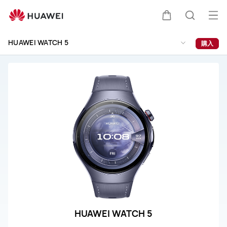
HUAWEI
WATCH
オ
カ
検
5
ー
取
HUAWEI WATCH 5
購入
プ
扱
ー
索
説
ン
明
メ
ト
書
ニ
と
ュ
サ
ー
ー
ビ
ス
HUAWEI WATCH 5