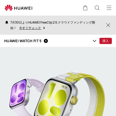
HUAWEI
WATCH
オ
カ
検
FIT
ー
5
7月30日よりHUAWEI FreeClip 2 S クラウドファンディング開
プ
Clo
始！
今すぐチェック
ー
索
ン
HUAWEI WATCH FIT 5
購入
メ
ト
ニ
ュ
ー