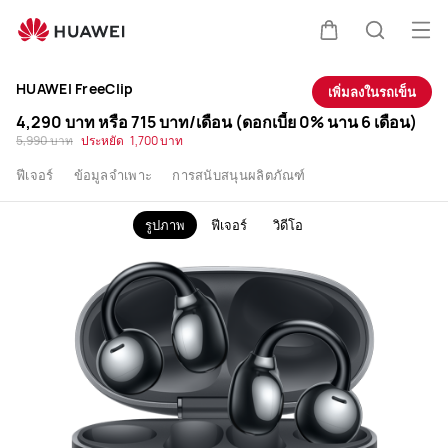
ซื้อ
เปิด
ตะกร้า
ค้นหา
HUAWEI
HUAWEI FreeClip
เพิ่มลงในรถเข็น
Free
4,290 บาท
หรือ
715 บาท
/เดือน (ดอกเบี้ย 0% นาน 6 เดือน)
5,990 บาท
ประหยัด
1,700 บาท
Clip
ฟีเจอร์
ข้อมูลจำเพาะ
การสนับสนุนผลิตภัณฑ์
-
รูปภาพ
ฟีเจอร์
วิดีโอ
HUAWEI
TH