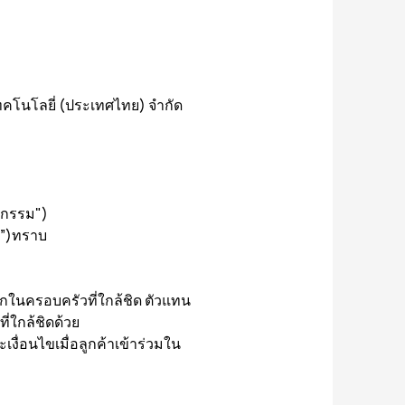
เทคโนโลยี่ (ประเทศไทย) จำกัด
ิจกรรม")
า”)ทราบ
ชิกในครอบครัวที่ใกล้ชิด ตัวแทน
่ใกล้ชิดด้วย
งื่อนไขเมื่อลูกค้าเข้าร่วมใน