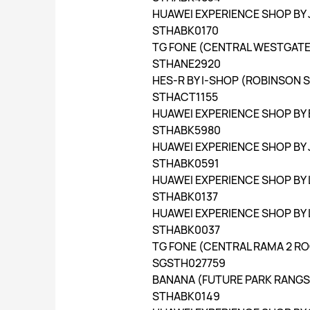
HUAWEI EXPERIENCE SHOP BY 
STHABK0170
TG FONE (CENTRAL WESTGATE
STHANE2920
HES-R BY I-SHOP (ROBINSON 
STHACT1155
HUAWEI EXPERIENCE SHOP BY 
STHABK5980
HUAWEI EXPERIENCE SHOP BY 
STHABK0591
HUAWEI EXPERIENCE SHOP BY 
STHABK0137
HUAWEI EXPERIENCE SHOP BY
STHABK0037
TG FONE (CENTRAL RAMA 2 RO
SGSTH027759
BANANA (FUTURE PARK RANGSI
STHABK0149