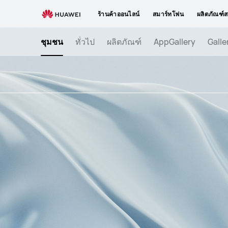
จอง
ร้านค้าออนไลน์
สมาร์ทโฟน
ผลิตภัณฑ์ส
แล้ว
HUAWEI
ชุมชน
ทั่วไป
ผลิตภัณฑ์
AppGallery
Galle
MatePad
Pro
12.6-
inch