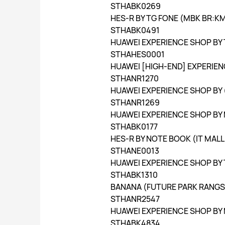
STHABK0269
HES-R BY TG FONE (MBK BR:K
STHABK0491
HUAWEI EXPERIENCE SHOP BY
STHAHES0001
HUAWEI [HIGH-END] EXPERIE
STHANR1270
HUAWEI EXPERIENCE SHOP BY
STHANR1269
HUAWEI EXPERIENCE SHOP BY
STHABK0177
HES-R BY NOTE BOOK (IT MAL
STHANE0013
HUAWEI EXPERIENCE SHOP B
STHABK1310
BANANA (FUTURE PARK RANGSIT
STHANR2547
HUAWEI EXPERIENCE SHOP BY 
STHABK4834