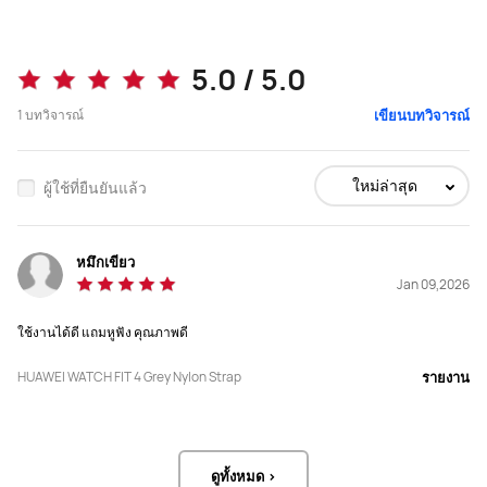
หน้าจอและความสว่าง
หน้าจอและความสว่าง
1.82 inches

1.82 inches

2000 nits
3000 nits
5.0 / 5.0
ความหนา
ความหนา
1
บทวิจารณ์
เขียนบทวิจารณ์
9.5 มม
9.3 มม
วัสดุตัวเรือน
วัสดุตัวเรือน
ใหม่ล่าสุด
ผู้ใช้ที่ยืนยันแล้ว
อะลูมิเนียมอัลลอย
แซฟไฟร์และไทเทเนียม
ระบบ TruSense
ระบบ TruSense
หมึกเขียว
Jan 09,2026
N
Y
ใช้งานได้ดี แถมหูฟัง คุณภาพดี
ข้อมูลสุขภาพบนข้อมือของคุณ
ข้อมูลสุขภาพบนข้อมือของคุณ
Y
Y
HUAWEI WATCH FIT 4 Grey Nylon Strap
รายงาน
ผู้ช่วยดูแลสุขภาพอารมณ์
ผู้ช่วยดูแลสุขภาพอารมณ์
Y
Y
ดูทั้งหมด >