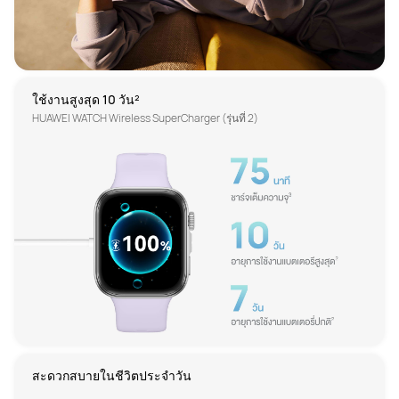
HUAWEI WATCH Wireless SuperCharger (รุ่นที่ 2)