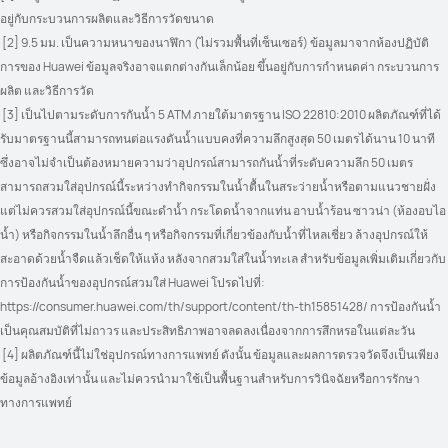
อยู่กับกระบวนการผลิตและวิธีการวัดขนาด
 [2] 9.5 มม. เป็นความหนาของนาฬิกา (ไม่รวมพื้นที่เซ็นเซอร์) ข้อมูลมาจากห้องปฏิบัติ
การของ Huawei ข้อมูลจริงอาจแตกต่างกันเล็กน้อย ขึ้นอยู่กับการกำหนดค่า กระบวนการ
ผลิต และวิธีการวัด
 [3] เป็นไปตามระดับการกันน้ำ 5 ATM ภายใต้มาตรฐาน ISO 22810:2010 ผลิตภัณฑ์ที่ได้
รับมาตรฐานนี้สามารถทนต่อแรงดันน้ำแบบคงที่ความลึกสูงสุด 50 เมตรได้นาน 10 นาที 
ซึ่งอาจไม่จำเป็นต้องหมายความว่าอุปกรณ์สามารถกันน้ำที่ระดับความลึก 50 เมตร 
สามารถสวมใส่อุปกรณ์นี้ระหว่างทำกิจกรรมในน้ำตื้นในสระว่ายน้ำหรือตามแนวชายฝั่ง 
แต่ไม่ควรสวมใส่อุปกรณ์นี้ขณะดำน้ำ กระโดดน้ำจากแท่น อาบน้ำร้อน ซาวน่า (ห้องอบไอ
น้ำ) หรือกิจกรรมในน้ำลึกอื่น ๆ หรือกิจกรรมที่เกี่ยวข้องกับน้ำที่ไหลเชี่ยว ล้างอุปกรณ์ให้
สะอาดด้วยน้ำจืดแล้วเช็ดให้แห้ง หลังจากสวมใส่ในน้ำทะเล สำหรับข้อมูลเพิ่มเติมเกี่ยวกับ
การป้องกันน้ำของอุปกรณ์สวมใส่ Huawei โปรดไปที่: 
https://consumer.huawei.com/th/support/content/th-th15851428/ การป้องกันน้ำ
เป็นคุณสมบัติที่ไม่ถาวร และประสิทธิภาพอาจลดลงเนื่องจากการสึกหรอในแต่ละวัน
 [4] ผลิตภัณฑ์นี้ไม่ใช่อุปกรณ์ทางการแพทย์ ดังนั้น ข้อมูลและผลการตรวจวัดจึงเป็นเพียง
ข้อมูลอ้างอิงเท่านั้น และไม่ควรนำมาใช้เป็นพื้นฐานสำหรับการวินิจฉัยหรือการรักษา
ทางการแพทย์