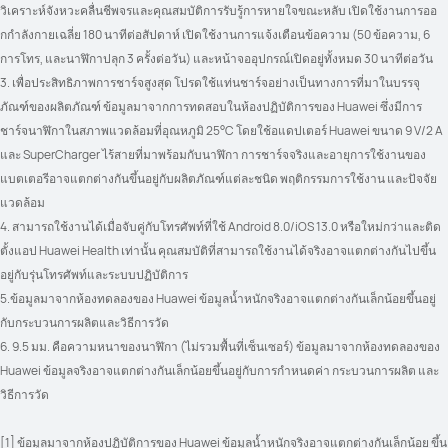
วิเคราะห์จังหวะคลื่นชีพจรและคุณสมบัติการรับรู้การหายใจขณะหลับ เปิดใช้งานการออ
กกําลังกายเฉลี่ย 180 นาทีต่อสัปดาห์ เปิดใช้งานการแจ้งเตือนข้อความ (50 ข้อความ, 6 
การโทร, และนาฬิกาปลุก 3 ครั้งต่อวัน) และหน้าจออุปกรณ์เปิดอยู่ทั้งหมด 30 นาทีต่อวัน
3. เพื่อประสิทธิภาพการชาร์จสูงสุด โปรดใช้แท่นชาร์จอย่างเป็นทางการที่มาในบรรจุ
ภัณฑ์ของผลิตภัณฑ์ ข้อมูลมาจากการทดสอบในห้องปฏิบัติการของ Huawei ซึ่งมีการ
ชาร์จนาฬิกาในสภาพแวดล้อมที่อุณหภูมิ 25°C โดยใช้อแดปเตอร์ Huawei ขนาด 9 V/2 A 
และ SuperCharger ไร้สายที่มาพร้อมกับนาฬิกา การชาร์จจริงและอายุการใช้งานของ
แบตเตอรีอาจแตกต่างกันขึ้นอยู่กับผลิตภัณฑ์แต่ละชนิด พฤติกรรมการใช้งาน และปัจจัย
แวดล้อม
4. สามารถใช้งานได้เมื่อจับคู่กับโทรศัพท์ที่ใช้ Android 8.0/iOS 13.0 หรือใหม่กว่าและติด
ตั้งแอป Huawei Health เท่านั้น คุณสมบัติที่สามารถใช้งานได้จริงอาจแตกต่างกันไปขึ้น
อยู่กับรุ่นโทรศัพท์และระบบปฏิบัติการ
5.ข้อมูลมาจากห้องทดลองของ Huawei ข้อมูลน้ำหนักจริงอาจแตกต่างกันเล็กน้อยขึ้นอยู่
กับกระบวนการผลิตและวิธีการวัด
6. 9.5 มม. คือความหนาของนาฬิกา (ไม่รวมพื้นที่เซ็นเซอร์) ข้อมูลมาจากห้องทดลองของ 
Huawei ข้อมูลจริงอาจแตกต่างกันเล็กน้อยขึ้นอยู่กับการกําหนดค่า กระบวนการผลิต และ
วิธีการวัด
[1] ข้อมูลมาจากห้องปฏิบัติการของ Huawei ข้อมูลน้ำหนักจริงอาจแตกต่างกันเล็กน้อย ขึ้น