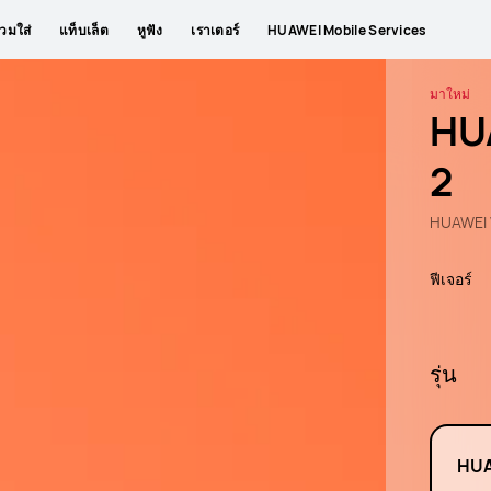
วมใส่
แท็บเล็ต
หูฟัง
เราเตอร์
HUAWEI Mobile Services
มาใหม่
HU
2
HUAWEI 
ฟีเจอร์
รุ่น
HUA