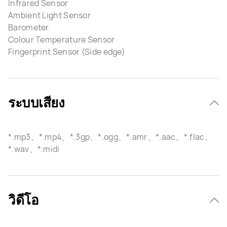
Infrared Sensor
Ambient Light Sensor
Barometer
Colour Temperature Sensor
Fingerprint Sensor (Side edge)
ระบบเสียง
*.mp3、*.mp4、*.3gp、*.ogg、*.amr、*.aac、*.flac、
*.wav、*.midi
วิดีโอ