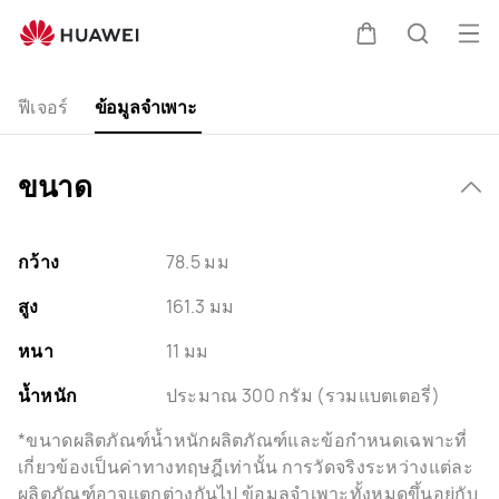
HUAWEI
Mate
เปิด
ตะกร้า
ค้นหา
Xs
Clo
เมนู
Specification
ฟีเจอร์
ข้อมูลจำเพาะ
ขนาด
กว้าง
78.5 มม
สูง
161.3 มม
หนา
11 มม
น้ำหนัก
ประมาณ 300 กรัม (รวมแบตเตอรี่)
*ขนาดผลิตภัณฑ์น้ำหนักผลิตภัณฑ์และข้อกำหนดเฉพาะที่
เกี่ยวข้องเป็นค่าทางทฤษฎีเท่านั้น การวัดจริงระหว่างแต่ละ
ผลิตภัณฑ์อาจแตกต่างกันไป ข้อมูลจำเพาะทั้งหมดขึ้นอยู่กับ