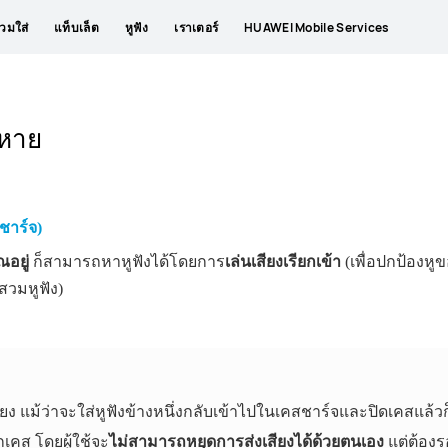
วมใส่
แท็บเล็ต
หูฟัง
เราเตอร์
HUAWEI Mobile Services
ญหาย
สชาร์จ)
ณอยู่
ก็สามารถหาหูฟังได้โดยการ
เล่นเสียงเรียกเข้า
(เพื่อปกป้องหู
สวมหูฟัง)
สียง แม้ว่าจะใส่หูฟังข้างหนึ่งกลับเข้าไปในเคสชาร์จและปิดเคสแล้ว
อกเคส โดยผู้ใช้จะ
ไม่สามารถหยุดการส่งเสียงได้ด้วยตนเอง
แต่ต้องร