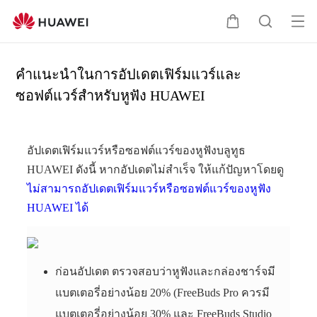
เปิ
ต
ค้
ด
ะ
น
เม
ก
ห
คำแนะนำในการอัปเดตเฟิร์มแวร์และ
นู
ร้
า
ซอฟต์แวร์สำหรับหูฟัง HUAWEI
า
อัปเดตเฟิร์มแวร์หรือซอฟต์แวร์ของหูฟังบลูทูธ
HUAWEI ดังนี้ หากอัปเดตไม่สำเร็จ ให้แก้ปัญหาโดยดู
ไม่สามารถอัปเดตเฟิร์มแวร์หรือซอฟต์แวร์ของหูฟัง
HUAWEI ได้
ก่อนอัปเดต ตรวจสอบว่าหูฟังและกล่องชาร์จมี
แบตเตอรี่อย่างน้อย 20% (FreeBuds Pro ควรมี
แบตเตอรี่อย่างน้อย 30% และ FreeBuds Studio