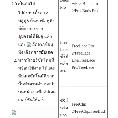
Buds
+/FreeBuds Pro
2.0 เป็นต้นไป
Pro
2/FreeBuds Pro
ไปยัง
การตั้งค่า
>
บลูทูธ
ค้นหาชื่อหูฟัง
ที่ต้องการจาก
อุปกรณ์ที่จับคู่
แล้ว
Free
แตะ
ถัดจากชื่อหู
FreeLace Pro
Lace
ฟัง เลือก
การอัปเดต
2/FreeLace
ซีรีส์
หากมีเวอร์ชันใหม่ที่
Lite/FreeLace
คล้อ
Pro/FreeLace
พร้อมใช้งาน ให้แตะ
งคอ
อัปเดตอัตโนมัติ
จาก
นั้นทำตามคำแนะนำ
บนหน้าจอเพื่ออัปเดต
เวอร์ชันให้เสร็จ
ซีรีส์
FreeClip
นวัต
2/FreeClip/FreeBud
กรร