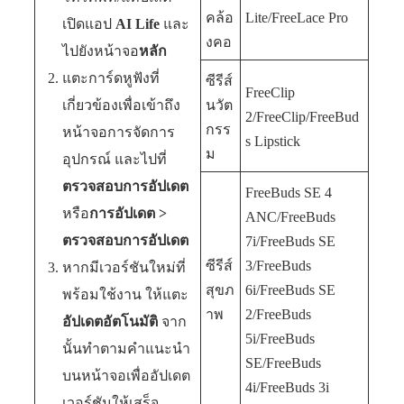
คล้อ
Lite/FreeLace Pro
เปิดแอป
AI Life
และ
งคอ
ไปยังหน้าจอ
หลัก
แตะการ์ดหูฟังที่
ซีรีส์
FreeClip
เกี่ยวข้องเพื่อเข้าถึง
นวัต
2/FreeClip/FreeBud
กรร
หน้าจอการจัดการ
s Lipstick
ม
อุปกรณ์ และไปที่
ตรวจสอบการอัปเดต
FreeBuds SE 4
หรือ
การอัปเดต
>
ANC/FreeBuds
ตรวจสอบการอัปเดต
7i/FreeBuds SE
ซีรีส์
3/FreeBuds
หากมีเวอร์ชันใหม่ที่
สุขภ
6i/FreeBuds SE
พร้อมใช้งาน ให้แตะ
าพ
2/FreeBuds
อัปเดตอัตโนมัติ
จาก
5i/FreeBuds
นั้นทำตามคำแนะนำ
SE/FreeBuds
บนหน้าจอเพื่ออัปเดต
4i/FreeBuds 3i
เวอร์ชันให้เสร็จ