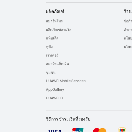
ผลิตภัณฑ์
ร้าน
สมาร์ทโฟน
ข้อก
ผลิตภัณฑ์สวมใส่
คำถา
แท็บเล็ต
นโยบ
หูฟัง
นโยบ
เราเตอร์
สมาร์ทแก็ตเจ็ต
ชุมชน
HUAWEI Mobile Services
AppGallery
HUAWEI ID
วิธีการชำระเงินที่รองรับ