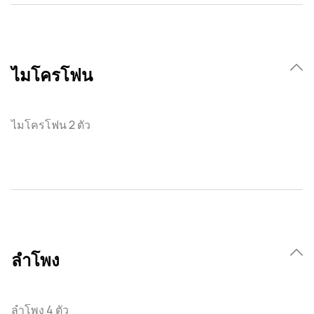
ไมโครโฟน
ไมโครโฟน 2 ตัว
ลำโพง
ลําโพง 4 ตัว