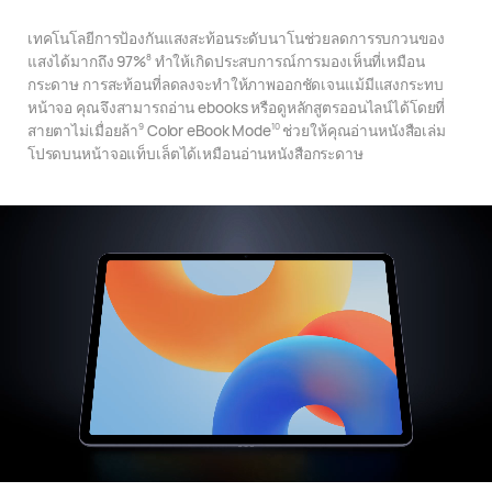
เทคโนโลยีการป้องกันแสงสะท้อนระดับนาโนช่วยลดการรบกวนของ
แสงได้มากถึง 97%
ทําให้เกิดประสบการณ์การมองเห็นที่เหมือน
8
กระดาษ การสะท้อนที่ลดลงจะทําให้ภาพออกชัดเจนแม้มีแสงกระทบ
หน้าจอ คุณจึงสามารถอ่าน ebooks หรือดูหลักสูตรออนไลน์ได้โดยที่
สายตาไม่เมื่อยล้า
Color eBook Mode
ช่วยให้คุณอ่านหนังสือเล่ม
9
10
โปรดบนหน้าจอแท็บเล็ตได้เหมือนอ่านหนังสือกระดาษ