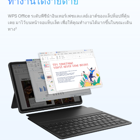
ทํางานได้ง่ายดาย
WPS Office ระดับพีซีนําอินเทอร์เฟซและเลย์เอาต์ของแล็ปท็อปที่คุ้น
เคย
มาไว้บนหน้าจอแท็บเล็ต เพื่อให้คุณทํางานได้มากขึ้นในขณะเดิน
ทาง
2