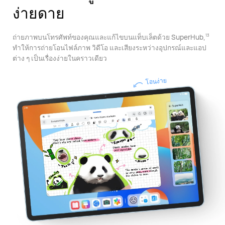
ง่ายดาย
ถ่ายภาพบนโทรศัพท์ของคุณและแก้ไขบนแท็บเล็ตด้วย SuperHub,
13
ทําให้การถ่ายโอนไฟล์ภาพ วิดีโอ และเสียงระหว่างอุปกรณ์และแอป
ต่าง ๆ เป็นเรื่องง่ายในคราวเดียว
โอนง่าย