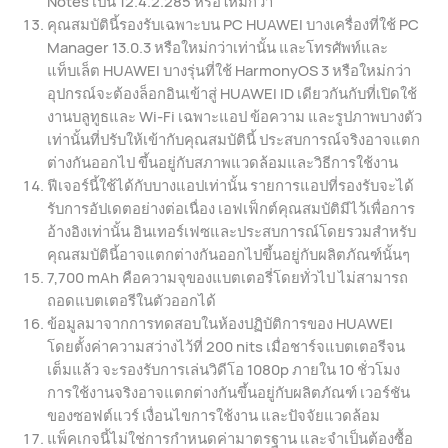
Notes เป็น 12.4.2.285 หรือใหม่กว่า
คุณสมบัตินี้รองรับเฉพาะบน PC HUAWEI บางเครื่องที่ใช้ PC
Manager 13.0.3 หรือใหม่กว่าเท่านั้น และโทรศัพท์และ
แท็บเล็ต HUAWEI บางรุ่นที่ใช้ HarmonyOS 3 หรือใหม่กว่า
อุปกรณ์จะต้องล็อกอินเข้าสู่ HUAWEI ID เดียวกันกับที่เปิดใช้
งานบลูทูธและ Wi-Fi เฉพาะแอป ข้อความ และรูปภาพบางตัว
เท่านั้นที่ปรับให้เข้ากับคุณสมบัตินี้ ประสบการณ์จริงอาจแตก
ต่างกันออกไป ขึ้นอยู่กับสภาพแวดล้อมและวิธีการใช้งาน
ฟีเจอร์นี้ใช้ได้กับบางแอปเท่านั้น รายการแอปที่รองรับจะได้
รับการอัปเดตอย่างต่อเนื่อง เอฟเฟ็กต์คุณสมบัติมีไว้เพื่อการ
อ้างอิงเท่านั้น อินเทอร์เฟซและประสบการณ์โดยรวมสําหรับ
คุณสมบัตินี้อาจแตกต่างกันออกไปขึ้นอยู่กับผลิตภัณฑ์นั้นๆ
7,700 mAh คือความจุของแบตเตอรี่โดยทั่วไป ไม่สามารถ
ถอดแบตเตอรีในตัวออกได้
ข้อมูลมาจากการทดสอบในห้องปฏิบัติการของ HUAWEI
โดยตั้งค่าความสว่างไว้ที่ 200 nits เมื่อชาร์จแบตเตอรีจน
เต็มแล้ว จะรองรับการเล่นวิดีโอ 1080p ภายใน 10 ชั่วโมง
การใช้งานจริงอาจแตกต่างกันขึ้นอยู่กับผลิตภัณฑ์ เวอร์ชัน
ของซอฟต์แวร์ เงื่อนไขการใช้งาน และปัจจัยแวดล้อม
แพ็คเกจนี้ไม่ใช่การกําหนดค่ามาตรฐาน และจําเป็นต้องซื้อ