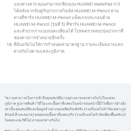
แยกต่างหาก คุณสามารถเขียนบน HUAWEI MatePad 11.5
ได้หลังจากจับคู่กับปากกาสไตลัส HUAWEI M-Pencil ผ่าน
ทางที่ชาร์จ HUAWEI M-Pencil แพ็คเกจประกอบด้วย
HUAWEI M-Pencil (รุ่นที่ 3) ที่ชาร์จ HUAWEI M-Pencil
และหัวปากกาแบบถอดเปลี่ยนได้ โปรดตรวจสอบรุ่นปากกาที่
ช่องทางการจำหน่ายอีกครั้ง
คีย์บอร์ดไม่ใช่การกําหนดค่ามาตรฐาน รายละเอียดอาจแตก
ต่างกันไปตามแต่ละภูมิภาค
*ความสามารถในการเข้าถึงคุณสมบัติบางอย่างอาจแตกต่างกันไปในแต่ละ
ภูมิภาค รูปภาพสินค้า วิดีโอ และเนื้อหาที่แสดงในหน้าก่อนหน้านี้มีไว้เพื่อการอ้างอิง
เท่านั้น คุณสมบัติและข้อมูลจำเพาะของผลิตภัณฑ์จริง (รวมถึงแต่ไม่จำกัดเฉพาะรูป
ลักษณ์ สี และขนาด) ตลอดจนเนื้อหาที่แสดงจริง (รวมถึงแต่ไม่จำกัดเพียงพื้นหลัง UI
ไอคอน และวิดีโอ) อาจแตกต่างกันไป