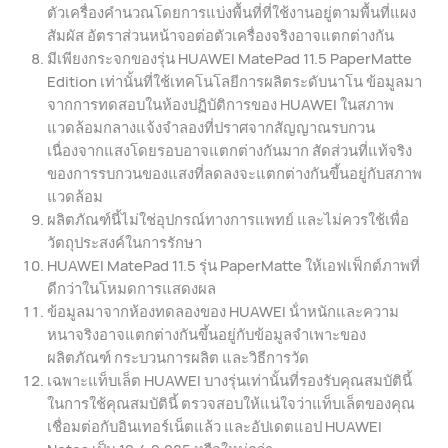
ตัวเครื่องคํานวณโดยการแบ่งพื้นที่ที่ใช้งานอยู่ตามพื้นที่แผง
สัมผัส อัตราส่วนหน้าจอต่อตัวเครื่องจริงอาจแตกต่างกัน
มีเพียงกระจกของรุ่น HUAWEI MatePad 11.5 PaperMatte
Edition เท่านั้นที่ใช้เทคโนโลยีการผลิตระดับนาโน ข้อมูลมา
จากการทดสอบในห้องปฏิบัติการของ HUAWEI ในสภาพ
แวดล้อมกลางแจ้งจําลองที่ปราศจากสัญญาณรบกวน
เนื่องจากแสงโดยรอบอาจแตกต่างกันมาก สัดส่วนที่แท้จริง
ของการรบกวนของแสงที่ลดลงจะแตกต่างกันขึ้นอยู่กับสภาพ
แวดล้อม
ผลิตภัณฑ์นี้ไม่ใช่อุปกรณ์ทางการแพทย์ และไม่ควรใช้เพื่อ
วัตถุประสงค์ในการรักษา
HUAWEI MatePad 11.5 รุ่น PaperMatte ให้เอฟเฟ็กต์ภาพที่
ดีกว่าในโหมดการแสดงผล
ข้อมูลมาจากห้องทดลองของ HUAWEI น้ําหนักและความ
หนาจริงอาจแตกต่างกันขึ้นอยู่กับข้อมูลจําเพาะของ
ผลิตภัณฑ์ กระบวนการผลิต และวิธีการวัด
เฉพาะแท็บเล็ต HUAWEI บางรุ่นเท่านั้นที่รองรับคุณสมบัตินี้
ในการใช้คุณสมบัตินี้ ตรวจสอบให้แน่ใจว่าแท็บเล็ตของคุณ
เชื่อมต่อกับอินเทอร์เน็ตแล้ว และอัปเดตแอป HUAWEI