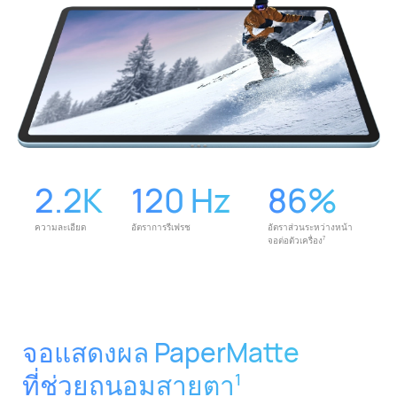
2.2K
120 Hz
86%
2K
120
86%
ความละเอียด
อัตราการรีเฟรช
อัตราส่วนระหว่างหน้า
Hz
จอต่อตัวเครื่อง
7
จอแสดงผล PaperMatte
ที่ช่วยถนอมสายตา
1