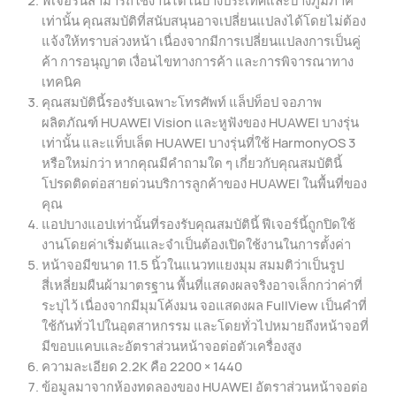
เท่านั้น คุณสมบัติที่สนับสนุนอาจเปลี่ยนแปลงได้โดยไม่ต้อง
แจ้งให้ทราบล่วงหน้า เนื่องจากมีการเปลี่ยนแปลงการเป็นคู่
ค้า การอนุญาต เงื่อนไขทางการค้า และการพิจารณาทาง
เทคนิค
คุณสมบัตินี้รองรับเฉพาะโทรศัพท์ แล็ปท็อป จอภาพ
ผลิตภัณฑ์ HUAWEI Vision และหูฟังของ HUAWEI บางรุ่น
เท่านั้น และแท็บเล็ต HUAWEI บางรุ่นที่ใช้ HarmonyOS 3
หรือใหม่กว่า หากคุณมีคําถามใด ๆ เกี่ยวกับคุณสมบัตินี้
โปรดติดต่อสายด่วนบริการลูกค้าของ HUAWEI ในพื้นที่ของ
คุณ
แอปบางแอปเท่านั้นที่รองรับคุณสมบัตินี้ ฟีเจอร์นี้ถูกปิดใช้
งานโดยค่าเริ่มต้นและจําเป็นต้องเปิดใช้งานในการตั้งค่า
หน้าจอมีขนาด 11.5 นิ้วในแนวทแยงมุม สมมติว่าเป็นรูป
สี่เหลี่ยมผืนผ้ามาตรฐาน พื้นที่แสดงผลจริงอาจเล็กกว่าค่าที่
ระบุไว้ เนื่องจากมีมุมโค้งมน จอแสดงผล FullView เป็นคําที่
ใช้กันทั่วไปในอุตสาหกรรม และโดยทั่วไปหมายถึงหน้าจอที่
มีขอบแคบและอัตราส่วนหน้าจอต่อตัวเครื่องสูง
ความละเอียด 2.2K คือ 2200 × 1440
ข้อมูลมาจากห้องทดลองของ HUAWEI อัตราส่วนหน้าจอต่อ