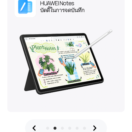
ได้
PC-level WPS Office
2