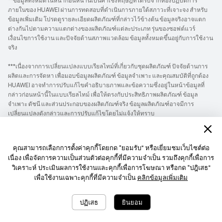
**ข้อมูลทั้งหมดในหน้าก่อนหน้านี้เป็นค่าเชิงทฤษฎีที่ได้รับจากห้องปฏิบัติการ
ภายในของ HUAWEI ผ่านการทดสอบที่ดำเนินการภายใต้สภาวะที่เจาะจง สำหรับ
ข้อมูลเพิ่มเติม โปรดดูรายละเอียดผลิตภัณฑ์ที่กล่าวไว้ข้างต้น ข้อมูลจริงอาจแตก
ต่างกันไปตามความแตกต่างของผลิตภัณฑ์แต่ละประเภท รุ่นของซอฟต์แวร์
เงื่อนไขการใช้งาน และปัจจัยด้านสภาพแวดล้อม ข้อมูลทั้งหมดขึ้นอยู่กับการใช้งาน
จริง
***เนื่องจากการเปลี่ยนแปลงแบบเรียลไทม์ที่เกี่ยวกับชุดผลิตภัณฑ์ ปัจจัยด้านการ
ผลิตและการจัดหา เพื่อมอบข้อมูลผลิตภัณฑ์ ข้อมูลจำเพาะ และคุณสมบัติที่ถูกต้อง
HUAWEI อาจทำการปรับแก้ไขคำอธิบายภาพและข้อความซึ่งอยู่ในหน้าข้อมูลที่
กล่าวก่อนหน้านี้ในแบบเรียลไทม์ เพื่อให้ตรงกับประสิทธิภาพผลิตภัณฑ์ ข้อมูล
จำเพาะ ดัชนี และส่วนประกอบของผลิตภัณฑ์จริง ข้อมูลผลิตภัณฑ์อาจมีการ
เปลี่ยนแปลงดังกล่าวและการปรับแก้ไขโดยไม่แจ้งให้ทราบ
หน้าหลัก
แท็บเล็ต
HUAWEI MatePad 11.5 2024
คุณสามารถเลือกการตั้งค่าคุกกี้โดยกด “ยอมรับ” หรือเยี่ยมชมเว็บไซต์ต่อ
เนื่อง เพื่อจัดการความเป็นส่วนตัวต่อคุกกี้ที่มีความจำเป็น รวมถึงคุกกี้เพื่อการ
วิเคราะห์ ประเมินผลการใช้งานและคุกกี้เพื่อการโฆษณา หรือกด “ปฎิเสธ”
การเปลี่ยนสินค้า
ส่งฟรี
คืนภายใน 7 วัน
เพื่อใช้งานเฉพาะคุกกี้ที่มีความจำเป็น
คลิกข้อมูลเพิ่มเติม
นโยบายการรับปร
ติดต่อเรา
ปฏิเสธ
ยินยอม
ะกัน