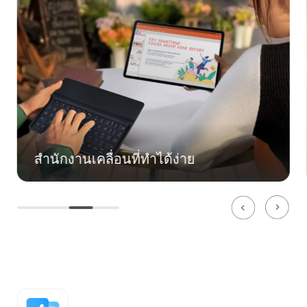
กงานเคลื่อนที่ทําได้ง่าย
การประ