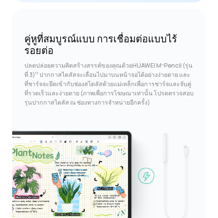
คู่หูที่สมบูรณ์แบบ
การเชื่อมต่อแบบไร้
รอยต่อ
ปลดปล่อยความคิดสร้างสรรค์ของคุณด้วยHUAWEI M-Pencil (รุ่น
17
ที่ 3)
ปากกาสไตลัสจะเลื่อนไปมาบนหน้าจอได้อย่างง่ายดาย และ
ที่ชาร์จจะยึดเข้ากับช่องสไตลัสด้วยแม่เหล็กเพื่อการชาร์จและจับคู่
ที่รวดเร็วและง่ายดาย (ภาพเพื่อการโฆษณาเท่านั้น โปรดตรวจสอบ
รุ่นปากกาสไตลัส ณ ช่องทางการจำหน่ายอีกครั้ง)