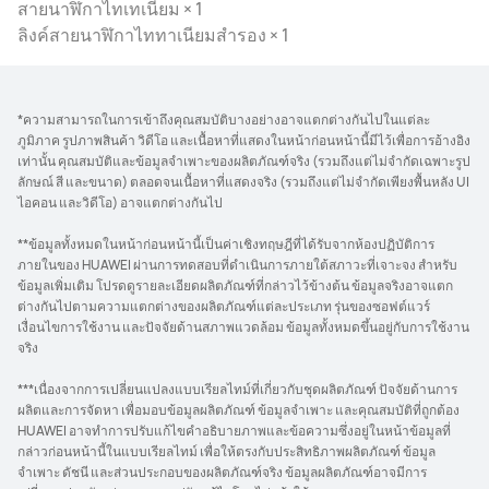
สายนาฬิกาไทเทเนียม × 1
ลิงค์สายนาฬิกาไททาเนียมสํารอง × 1
*ความสามารถในการเข้าถึงคุณสมบัติบางอย่างอาจแตกต่างกันไปในแต่ละ
ภูมิภาค รูปภาพสินค้า วิดีโอ และเนื้อหาที่แสดงในหน้าก่อนหน้านี้มีไว้เพื่อการอ้างอิง
เท่านั้น คุณสมบัติและข้อมูลจำเพาะของผลิตภัณฑ์จริง (รวมถึงแต่ไม่จำกัดเฉพาะรูป
ลักษณ์ สี และขนาด) ตลอดจนเนื้อหาที่แสดงจริง (รวมถึงแต่ไม่จำกัดเพียงพื้นหลัง UI
ไอคอน และวิดีโอ) อาจแตกต่างกันไป
**ข้อมูลทั้งหมดในหน้าก่อนหน้านี้เป็นค่าเชิงทฤษฎีที่ได้รับจากห้องปฏิบัติการ
ภายในของ HUAWEI ผ่านการทดสอบที่ดำเนินการภายใต้สภาวะที่เจาะจง สำหรับ
ข้อมูลเพิ่มเติม โปรดดูรายละเอียดผลิตภัณฑ์ที่กล่าวไว้ข้างต้น ข้อมูลจริงอาจแตก
ต่างกันไปตามความแตกต่างของผลิตภัณฑ์แต่ละประเภท รุ่นของซอฟต์แวร์
เงื่อนไขการใช้งาน และปัจจัยด้านสภาพแวดล้อม ข้อมูลทั้งหมดขึ้นอยู่กับการใช้งาน
จริง
***เนื่องจากการเปลี่ยนแปลงแบบเรียลไทม์ที่เกี่ยวกับชุดผลิตภัณฑ์ ปัจจัยด้านการ
ผลิตและการจัดหา เพื่อมอบข้อมูลผลิตภัณฑ์ ข้อมูลจำเพาะ และคุณสมบัติที่ถูกต้อง
HUAWEI อาจทำการปรับแก้ไขคำอธิบายภาพและข้อความซึ่งอยู่ในหน้าข้อมูลที่
กล่าวก่อนหน้านี้ในแบบเรียลไทม์ เพื่อให้ตรงกับประสิทธิภาพผลิตภัณฑ์ ข้อมูล
จำเพาะ ดัชนี และส่วนประกอบของผลิตภัณฑ์จริง ข้อมูลผลิตภัณฑ์อาจมีการ