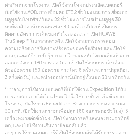
ค่าเริ่มต้นจากโรงงาน, เปิดใช้งานโหมดประหยัดแบตเตอรี่,
เปิดใช้งาน AOD, การเชื่อมต่อ LTE 2 ชั่วโมง และการเชื่อมต่อ
บลูทูธกับโทรศัพท์วันละ 22 ชั่วโมง การโทรผ่านบลูทูธ 30
นาทีต่อสัปดาห์ การเล่นเพลง 30 นาทีต่อสัปดาห์ เปิดการ
ติดตามอัตราการเต้นของหัวใจตลอดเวลา เปิด HUAWEI
TruSleep™ ในเวลากลางคืน เปิดใช้งานการตรวจสอบ
ความเครียด การวิเคราะห์จังหวะของคลื่นชีพจร และเปิดใช้
งานคุณสมบัติการรับรู้การหายใจขณะหลับ โดยเฉลี่ยแล้วการ
ออกกําลังกาย 180 นาทีต่อสัปดาห์ เปิดใช้งานการแจ้งเตือน
ด้วยข้อความ (50 ข้อความ การโทร 6 ครั้ง และการปลุกเตือน
3 ครั้งต่อวัน) และหน้าจออุปกรณ์เปิดอยู่ทั้งหมด 30 นาทีต่อวัน
****อายุการใช้งานแบตเตอรี่ที่เปิดใช้งาน Expedition ได้รับ
การทดสอบภายใต้เงื่อนไขต่อไปนี้: ใช้การตั้งค่าเริ่มต้นจาก
โรงงาน, เปิดใช้งาน Expedition, ช่วงเวลาการวางตําแหน่ง
30 นาที, เปิดใช้งานการยกเพื่อปลุก (60 จอภาพต่อชั่วโมง), 5
เครื่องหมายต่อชั่วโมง, เปิดใช้งานการหรี่แสงหลังพระอาทิตย์
ตก, และเปิดใช้งานเส้นทางย้อนกลับแล้ว
อายุการใช้งานแบตเตอรีที่เปิดใช้งานกอล์ฟได้รับการทดสอบ