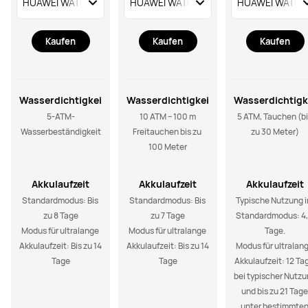
Kaufen
Kaufen
Kaufen
Wasserdichtigkei
Wasserdichtigkei
Wasserdichtigk
t
t
t
5-ATM-
10 ATM – 100 m

5 ATM, Tauchen (bi
Wasserbeständigkeit
Freitauchen bis zu 
zu 30 Meter)
100 Meter
Akkulaufzeit
Akkulaufzeit
Akkulaufzeit
Standardmodus: Bis 
Standardmodus: Bis 
Typische Nutzung i
zu 8 Tage

zu 7 Tage

Standardmodus: 4,
Modus für ultralange 
Modus für ultralange 
Tage.

Akkulaufzeit: Bis zu 14 
Akkulaufzeit: Bis zu 14 
Modus für ultralang
Tage
Tage
Akkulaufzeit: 12 Tag
bei typischer Nutzu
und bis zu 21 Tage 
unter bestimmten