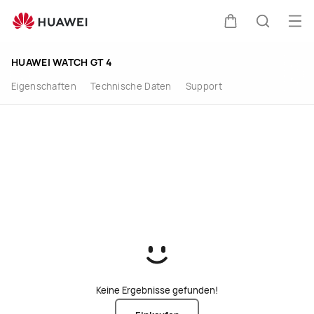
HUAWEI
Men
WATCH
Warenkorb
Suche
HUAWEI WATCH GT 4
GT
Eigenschaften
Technische Daten
Support
4
im
HUAWEI
Store
kaufen
Keine Ergebnisse gefunden!