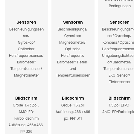
Bedingungen
Sensoren
Sensoren
Sensoren
Beschleunigungssen
Beschleunigungs/ 
Beschleunigungsm
sor/

Gyroskop/ 
ser/ Gyroskop/ 
Gyroskop/

Magnetometer/  
Kompass/ Optische
Optischer 
Optische 
Herzfrequenzsensor
Herzfrequenzsensor/

Herzfrequenz/ 
Umgebungslichtse
Barometer/

Barometer/ Tiefen- 
or/ Barometer/ 
Temperatursensor/

und 
Temperatursensor/
Magnetometer
Temperatursensoren
EKG-Sensor/ 
Tiefensensor
Bildschirm
Bildschirm
Bildschirm
Größe: 1,43 Zoll, 
Größe: 1,5 Zoll

1,5 Zoll LTPO-
AMOLED-
Auflösung: 466 x 466 
AMOLED-Farbdispl
Farbbildschirm

px , PPI: 311
Auflösung: 466 × 466, 
PPI 326