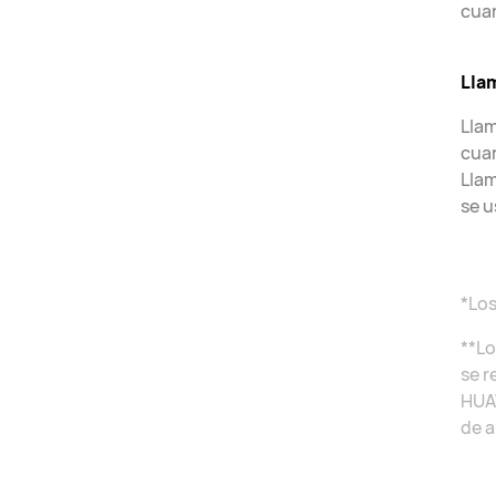
cuan
Lla
Llam
cuan
Llam
se u
*Los
**Lo
se r
HUAW
de a