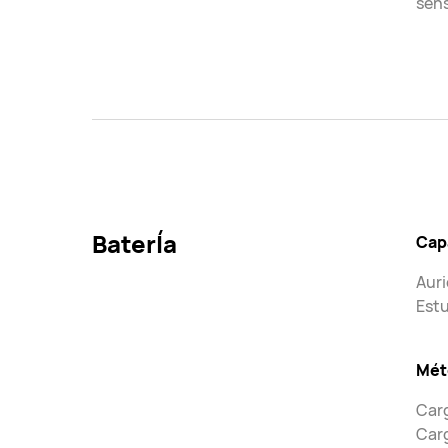
sens
BaterÍa
Capa
Auri
Estu
Mét
Carg
Carg