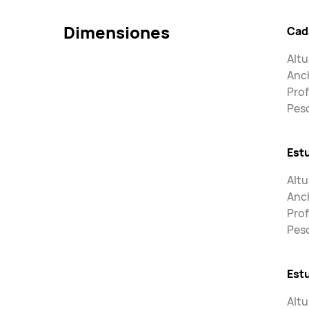
Dimensiones
Cad
Altu
Anc
Pro
Peso
Estu
Altu
Anc
Pro
Peso
Est
Altu