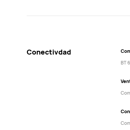
Conectivdad
Com
BT 
Ven
Com
Con
Com