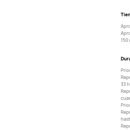
Tie
Apro
Apro
150 
Dura
Prio
Repr
33 h
Repr
cuan
Prio
Repr
hast
Repr