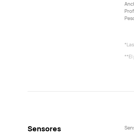
Anc
Pro
Peso
*Las
**El
Sensores
Sens