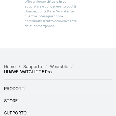
offre un luogo virtuale in cui
acquistare e conoscere i prodotti
Huawei, contattare l'Assistenza
clienti e interagire con la
community. Il tutto comodamente
dal tuo smartphone!
Home
Supporto
Wearable
HUAWEI WATCH FIT 5 Pro
PRODOTTI
STORE
SUPPORTO