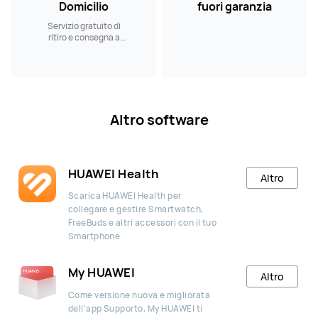
Domicilio
fuori garanzia
Servizio gratuito di
ritiro e consegna a
domicilio
Altro software
HUAWEI Health
Altro
Scarica HUAWEI Health per
collegare e gestire Smartwatch,
FreeBuds e altri accessori con il tuo
Smartphone
My HUAWEI
Altro
Come versione nuova e migliorata
dell'app Supporto, My HUAWEI ti