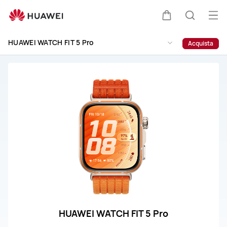
HUAWEI
WATCH
Apr
Carrello
Ricerca
FIT
il
5
HUAWEI WATCH FIT 5 Pro
Acquista
me
Pro
Supporto
HUAWEI WATCH FIT 5 Pro