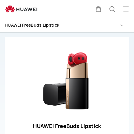
HUAWEI
FreeBuds
オ
カ
検
Lipstick
ー
取
HUAWEI FreeBuds Lipstick
プ
扱
ー
索
説
ン
明
メ
ト
書
ニ
と
ュ
サ
ー
ー
ビ
ス
HUAWEI FreeBuds Lipstick