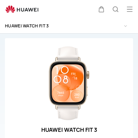
HUAWEI
WATCH
オ
カ
検
FIT
ー
3
HUAWEI WATCH FIT 3
プ
取
ー
索
扱
ン
説
メ
ト
明
ニ
書
ュ
と
サ
ー
ー
ビ
ス
HUAWEI WATCH FIT 3