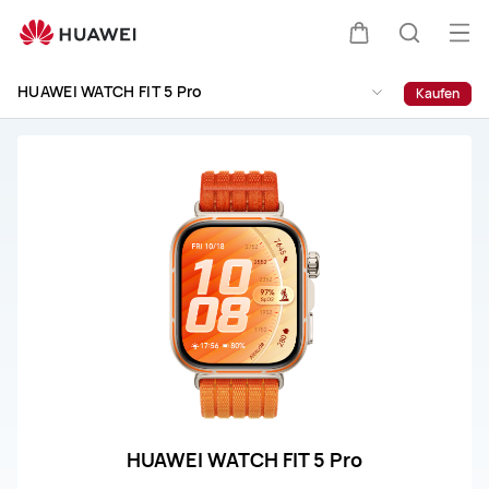
HUAWEI
WATCH
Me
Warenkorb
Suche
FIT
öff
5
HUAWEI WATCH FIT 5 Pro
Kaufen
Pro
Support
HUAWEI WATCH FIT 5 Pro