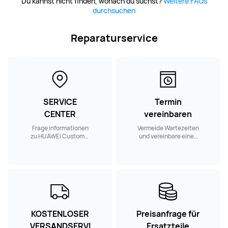
Du kannst nicht finden, wonach du suchst?
Weitere FAQs
durchsuchen
Reparaturservice
SERVICE
Termin
CENTER
vereinbaren
Frage informationen
Vermeide Wartezeiten
zu HUAWEI Customer
und vereinbare einen
Service Centern in
Reparaturtermin in
deiner Nähe ab.
einem Customer
Service Center in
deiner Nähe.
KOSTENLOSER
Preisanfrage für
VERSANDSERVI
Ersatzteile