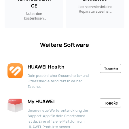
CE
Lies nach wie viel eine
Reparatur auserhalb
Nutze den
der Garantie kostet.
kostenlosen
Versandservice, wenn
du ein HUAWEI
Produkt reparieren
lassen möchtest.
Weitere Software
HUAWEI Health
Повеќе
Dein persönlicher Gesundheits- und
Fitnessbegleiter direkt in deiner
Tasche.
My HUAWEI
Повеќе
Unsere neue Weiterentwicklung der
Support-App für dein Smartphone
ist da. Eine offizielle Plattform um
HUAWEI-Produkte besser