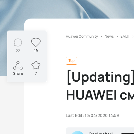
Huawei Community
News
EMUI
22
19
Top
[Updating
Share
7
HUAWEI см
Last Edit: 13/04/2020 14:59