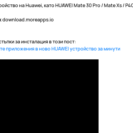
йство на Huawei, като HUAWEI Mate 30 Pro / Mate Xs / P40
к
download.moreapps.io
тъпки за инсталация в този пост:
те приложения в ново HUAWEI устройство за минути