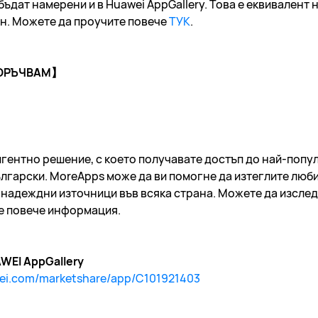
дат намерени и в Huawei AppGallery. Това е еквивалент на
ен. Можете да проучите повече
ТУК
.
ПОРЪЧВАМ】
игентно решение, с което получавате достъп до най-поп
български. MoreApps може да ви помогне да изтеглите люб
 надеждни източници във всяка страна. Можете да изследв
е повече информация.
WEI AppGallery
awei.com/marketshare/app/C101921403