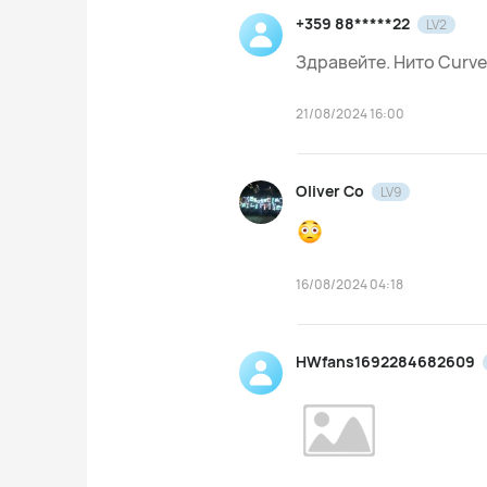
+359 88*****22
LV2
Здравейте. Нито Curve,
21/08/2024 16:00
Oliver Co
LV9
16/08/2024 04:18
HWfans1692284682609