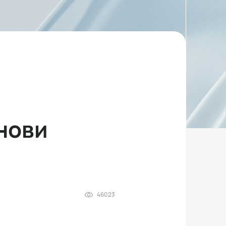
 нови
46023