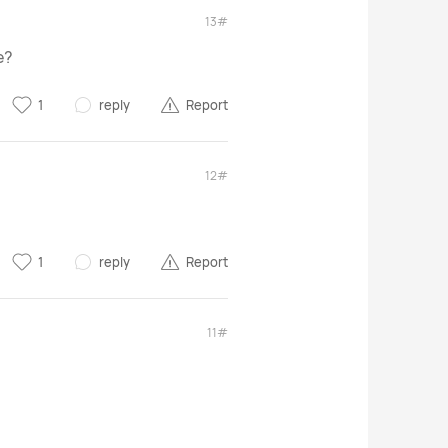
13#
е?
1
reply
Report
12#
1
reply
Report
11#