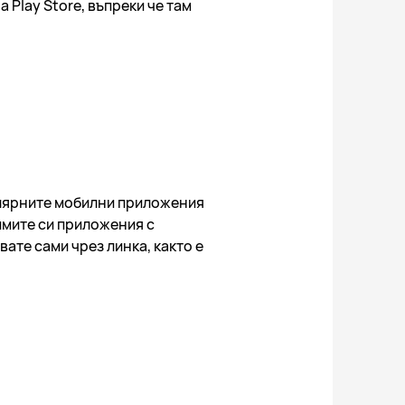
 Play Store, въпреки че там
улярните мобилни приложения
имите си приложения с
ате сами чрез линка, както е