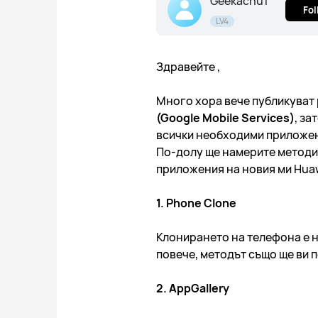
Geekachu1
Fol
LV4
Здравейте ,
Много хора вече публикуват 
(Google Mobile Services)
, за
всички необходими приложен
По-долу ще намерите методит
приложения на новия ми Huaw
1. Phone Clone
Клонирането на телефона е н
повече, методът също ще ви 
2. AppGallery