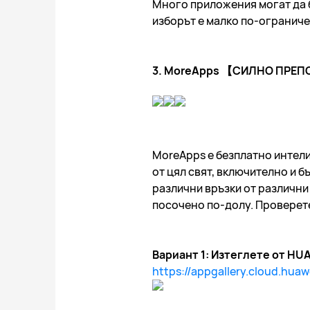
Много приложения могат да бъ
изборът е малко по-огранич
3. MoreApps 【СИЛНО ПРЕ
MoreApps е безплатно интел
от цял свят, включително и 
различни връзки от различни
посочено по-долу. Проверет
Вариант 1: Изтеглете от HUA
https://appgallery.cloud.hu