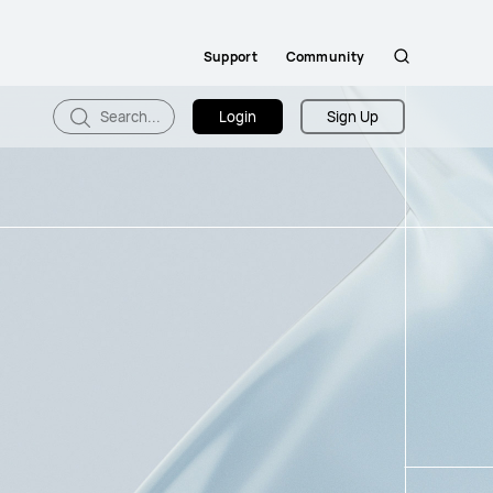
Support
Community
Search
Search...
Login
Sign Up