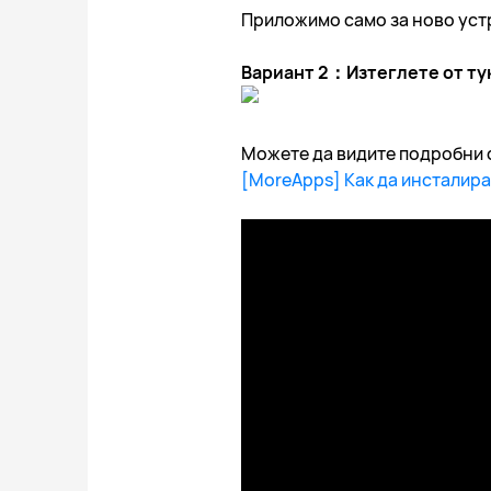
Приложимо само за ново устро
Вариант 2：Изтеглете от ту
Можете да видите подробни с
[MoreApps] Как да инсталира