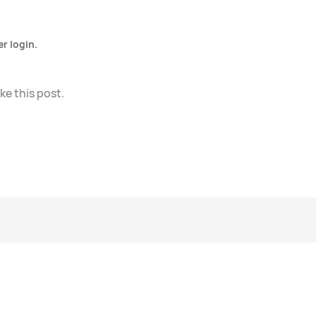
er login.
ike this post.