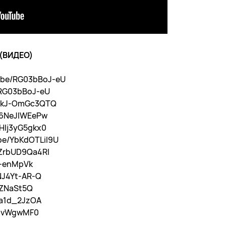
 (ВИДЕО)
u.be/RG03bBoJ-eU
/RG03bBoJ-eU
e/kJ-OmGc3QTQ
/K6NeJlWEePw
/HIj3yG5gkx0
.be/YbKdOTLiI9U
/ZrbUD9Qa4RI
P-enMpVk
cNJ4Yt-AR-Q
EZNaSt5Q
Cda1d_2JzOA
5nvWgwMF0