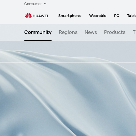
за
Consumer
нови
Smartphone
Wearable
PC
Tabl
HUAWEI
смартфони
Community
Regions
News
Products
T
без
Google