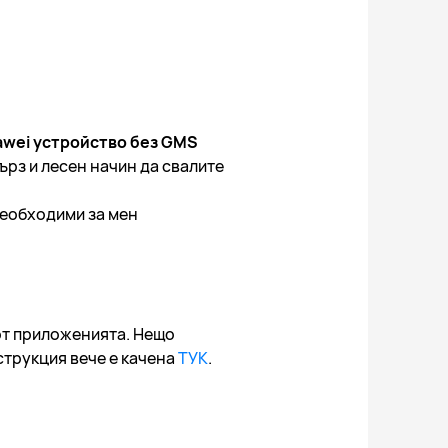
awei устройство без GMS
ърз и лесен начин да свалите
необходими за мен
 от приложенията. Нещо
струкция вече е качена
ТУК
.