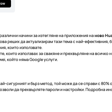
low
различни начини за изтегляне на приложения на
ново Hu
това реших да актуализирам тази тема с най-ефективния, б
ия, които използвате.
е, които използвах за свакяне и прехвърляне на всичко 
ei, който няма Google услуги.
ай-сигурният и бърз метод, той може да се справи с 80%
позволи да прехвърляте пароли и настройки. Подробна ин