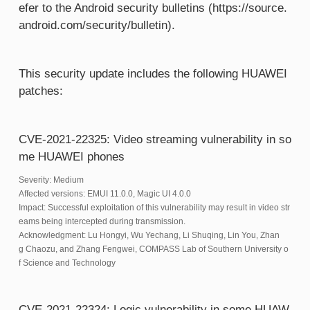
efer to the Android security bulletins (https://source.
android.com/security/bulletin).
This security update includes the following HUAWEI
patches:
CVE-2021-22325: Video streaming vulnerability in so
me HUAWEI phones
Severity: Medium
Affected versions: EMUI 11.0.0, Magic UI 4.0.0
Impact: Successful exploitation of this vulnerability may result in video str
eams being intercepted during transmission.
Acknowledgment: Lu Hongyi, Wu Yechang, Li Shuqing, Lin You, Zhan
g Chaozu, and Zhang Fengwei, COMPASS Lab of Southern University o
f Science and Technology
CVE-2021-22324: Logic vulnerability in some HUAW