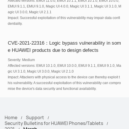
Affected versions: EMUI 11.0.0, EMUI 10.1.1, EMUI 10.1.0, EMUI 10.0.0,
EMUI 9.1.1, EMUI 9.1.0, Magic UI 4.0.0, Magic UI 3.1.1, Magic UI 3.1.0, M
agic UI 3.0.0, Magic UI 2.1.1
Impact: Successful exploitation of this vulnerability may impair data confi
dentiality.
CVE-2021-22316：Logic bypass vulnerability in som
e HUAWEI products due to design defects
Severity: Medium
Affected versions: EMUI 10.1.0, EMUI 10.0.0, EMUI 9.1.1, EMUI 9.1.0, Ma
gic UI 3.1.0, Magic UI 3.0.0, Magic UI 2.1.0
Impact: Attackers with physical access to the device can thereby exploit t
his vulnerability. A successful exploitation of this vulnerability can compro
mise the device's data security and functional availability.
Home
Support
Security Bulletins for HUAWEI Phones/Tablets