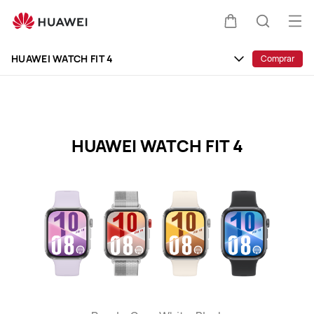
HUAWEI
WATCH
Abri
Carrito
Búsque
FIT
me
Clo
4
HUAWEI WATCH FIT 4
Comprar
Specification
HUAWEI WATCH FIT 4