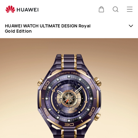
HUAWEI
WATCH
เปิด
ตะกร้า
ค้นหา
ULTIMATE
Clo
เมนู
DESIGN
HUAWEI WATCH ULTIMATE DESIGN Royal
Gold Edition
Royal
Gold
Edition