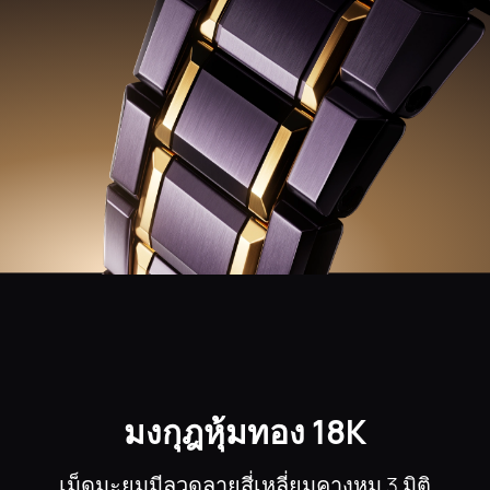
มงกุฎหุ้มทอง 18K
เม็ดมะยมมีลวดลายสี่เหลี่ยมคางหมู 3 มิติ