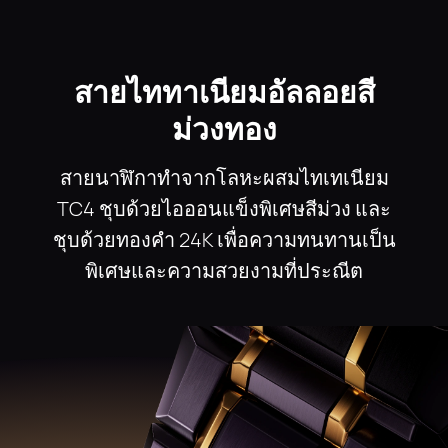
สายไททาเนียมอัลลอยสี
ม่วงทอง
สายนาฬิกาทําจากโลหะผสมไทเทเนียม
TC4 ชุบด้วยไอออนแข็งพิเศษสีม่วง และ
ชุบด้วยทองคํา 24K เพื่อความทนทานเป็น
พิเศษและความสวยงามที่ประณีต