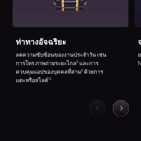
ท่าทางอัจฉริยะ
ลดความซับซ้อนของงานประจําวัน เช่น
ย
การโทร ภาพถ่ายระยะไกล
และการ
N
8
ควบคุมแอปของบุคคลที่สาม
ด้วยการ
9
แตะหรือสไลด์
10