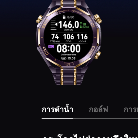
การดําน้ำ
กอล์ฟ
การ