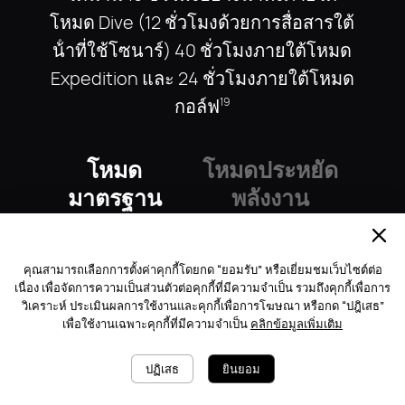
โหมด Dive (12 ชั่วโมงด้วยการสื่อสารใต้
น้ําที่ใช้โซนาร์) 40 ชั่วโมงภายใต้โหมด
Expedition และ 24 ชั่วโมงภายใต้โหมด
กอล์ฟ
19
โหมด
โหมดประหยัด
มาตรฐาน
พลังงาน
จับคู่กับ Android แล้ว
มากถึง
มากถึง
คุณสามารถเลือกการตั้งค่าคุกกี้โดยกด “ยอมรับ” หรือเยี่ยมชมเว็บไซต์ต่อ
เนื่อง เพื่อจัดการความเป็นส่วนตัวต่อคุกกี้ที่มีความจำเป็น รวมถึงคุกกี้เพื่อการ
11
6
มากถึง
มากถึง
วิเคราะห์ ประเมินผลการใช้งานและคุกกี้เพื่อการโฆษณา หรือกด “ปฎิเสธ”
วัน
วัน
21
21
4.5
3
เพื่อใช้งานเฉพาะคุกกี้ที่มีความจำเป็น
คลิกข้อมูลเพิ่มเติม
วัน
วัน
20
20
ในการใช้งาน
ในการใช้งาน
ปฏิเสธ
ยินยอม
แบบเบา ๆ
ทั่วไป
ในการใช้งาน
เมื่อเปิด AOD