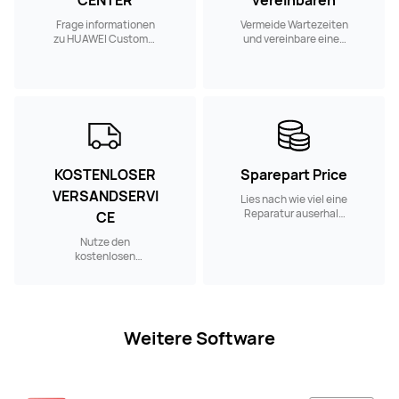
CENTER
vereinbaren
Frage informationen
Vermeide Wartezeiten
zu HUAWEI Customer
und vereinbare einen
Service Centern in
Reparaturtermin in
deiner Nähe ab.
einem Customer
Service Center in
deiner Nähe.
KOSTENLOSER
Sparepart Price
VERSANDSERVI
Lies nach wie viel eine
Reparatur auserhalb
CE
der Garantie kostet.
Nutze den
kostenlosen
Versandservice, wenn
du ein HUAWEI
Produkt reparieren
lassen möchtest.
Weitere Software