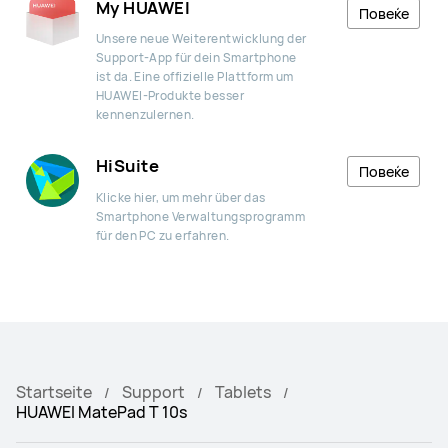
My HUAWEI
Повеќе
Unsere neue Weiterentwicklung der
Support-App für dein Smartphone
ist da. Eine offizielle Plattform um
HUAWEI-Produkte besser
kennenzulernen.
HiSuite
Повеќе
Klicke hier, um mehr über das
Smartphone Verwaltungsprogramm
für den PC zu erfahren.
Startseite
Support
Tablets
HUAWEI MatePad T 10s